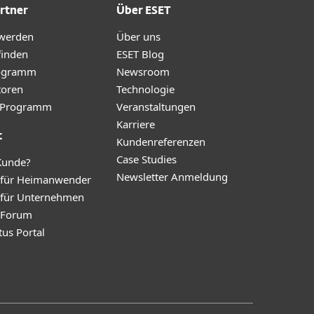
rtner
Über ESET
 werden
Über uns
finden
ESET Blog
ogramm
Newsroom
toren
Technologie
te-Programm
Veranstaltungen
Karriere
t
Kundenreferenzen
Case Studies
Kunde?
Newsletter Anmeldung
 für Heimanwender
 für Unternehmen
y Forum
tus Portal