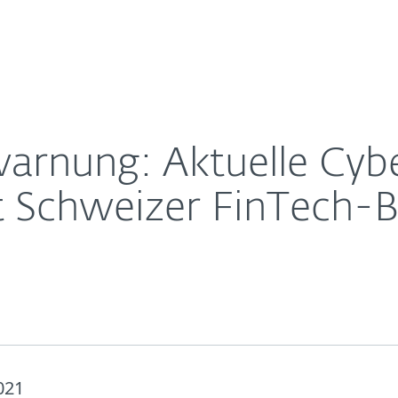
Für
Für ESET
ampagne nimmt Schweizer FinTech-Branche ins Visier
Über ESET
ernehmen
Partner
Kontakt
warnung: Aktuelle Cyb
chweizer FinTech-Bra
021