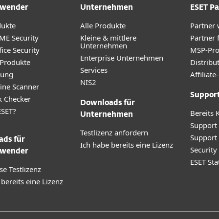
wender
Unternehmen
ESET Pa
dukte
Alle Produkte
Partner
ME Security
Kleine & mittlere
Partner 
Unternehmen
ice Security
MSP-Pr
Enterprise Unternehmen
 Produkte
Distribu
Services
rung
Affilia
NIS2
ine Scanner
Suppor
k Checker
Downloads für
SET?
Bereits 
Unternehmen
Support
Testlizenz anfordern
Support
ds für
Ich habe bereits eine Lizenz
Securit
wender
ESET Sta
se Testlizenz
 bereits eine Lizenz