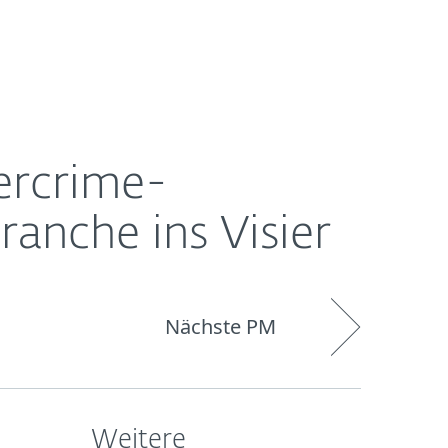
Über
Blog
Onlineshop
Germany
ESET
ercrime-
nche ins Visier
Nächste PM
Weitere