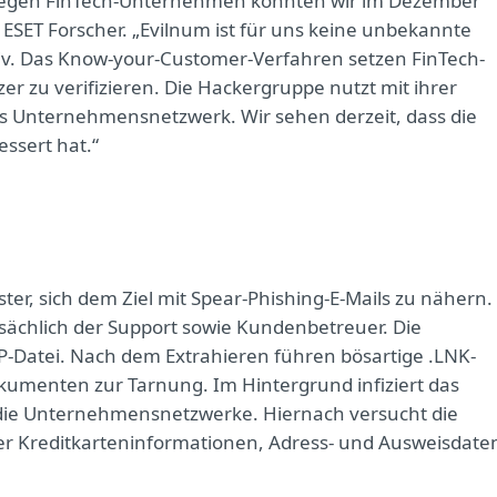
e gegen FinTech-Unternehmen konnten wir im Dezember
i, ESET Forscher. „Evilnum ist für uns keine unbekannte
tiv. Das Know-your-Customer-Verfahren setzen FinTech-
er zu verifizieren. Die Hackergruppe nutzt mit ihrer
ns Unternehmensnetzwerk. Wir sehen derzeit, dass die
ssert hat.“
ter, sich dem Ziel mit Spear-Phishing-E-Mails zu nähern.
ächlich der Support sowie Kundenbetreuer. Die
IP-Datei. Nach dem Extrahieren führen bösartige .LNK-
kumenten zur Tarnung. Im Hintergrund infiziert das
die Unternehmensnetzwerke. Hiernach versucht die
er Kreditkarteninformationen, Adress- und Ausweisdate