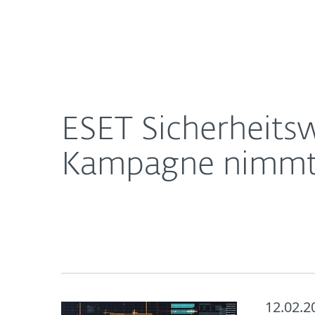
Für
ESET Sicherheitswarnung: Aktuelle Cybercrime-K
Heimanwender
Unt
Newsroom
Karriere
ESET Sicherheits
Kampagne nimmt S
12.02.2