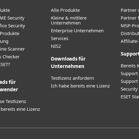
dukte
Alle Produkte
Partner
ME Security
Kleine & mittlere
Partner 
Unternehmen
ice Security
MSP-Pr
Enterprise Unternehmen
 Produkte
Distribu
Services
rung
Affilia
NIS2
ine Scanner
Suppor
k Checker
Downloads für
SET?
Bereits 
Unternehmen
Support
Testlizenz anfordern
Support
ds für
Ich habe bereits eine Lizenz
Securit
wender
ESET Sta
se Testlizenz
 bereits eine Lizenz