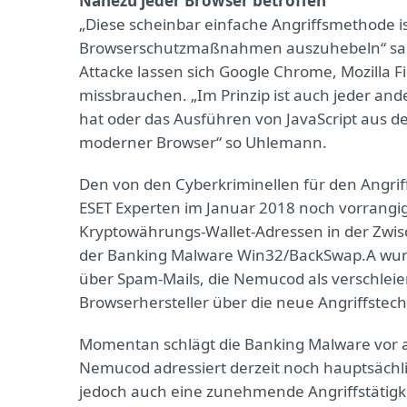
Nahezu jeder Browser betroffen
„Diese scheinbar einfache Angriffsmethode ist
Browserschutzmaßnahmen auszuhebeln“ sagt
Attacke lassen sich Google Chrome, Mozilla F
missbrauchen. „Im Prinzip ist auch jeder ander
hat oder das Ausführen von JavaScript aus de
moderner Browser“ so Uhlemann.
Den von den Cyberkriminellen für den Angri
ESET Experten im Januar 2018 noch vorrangig
Kryptowährungs-Wallet-Adressen in der Zwis
der Banking Malware Win32/BackSwap.A wurde
über Spam-Mails, die Nemucod als verschleier
Browserhersteller über die neue Angriffstech
Momentan schlägt die Banking Malware vor al
Nemucod adressiert derzeit noch hauptsächli
jedoch auch eine zunehmende Angriffstätigk