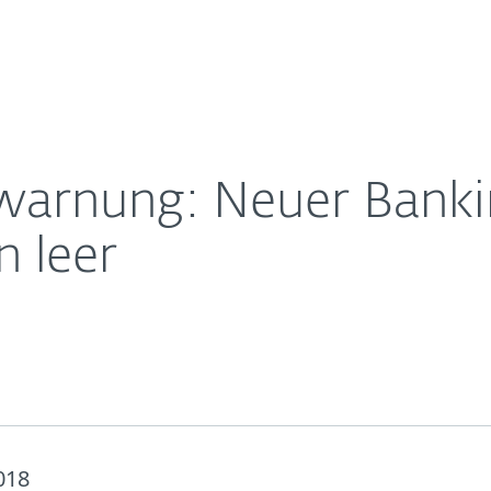
Für
Für ESET
ode räumt Bankkonten leer
Über ESET
ernehmen
Partner
Kontakt
swarnung: Neuer Bank
 leer
018