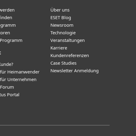
 werden
Über uns
finden
ESET Blog
ogramm
Newsroom
toren
Technologie
te-Programm
Veranstaltungen
Karriere
t
Kundenreferenzen
Case Studies
Kunde?
Newsletter Anmeldung
 für Heimanwender
 für Unternehmen
y Forum
tus Portal