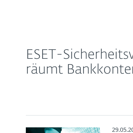
Für
ESET-Sicherheitswarnung: Neuer Banking-Schadc
Heimanwender
Unt
Newsroom
Karriere
ESET-Sicherheit
räumt Bankkonten
29.05.2