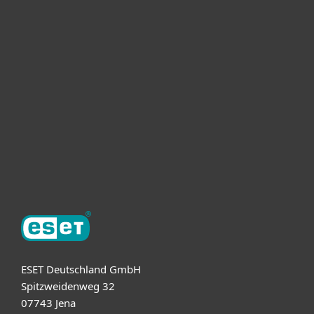
Heimanwender
Unternehmen
ESET Partner
Support
Über ESET
ESET Deutschland GmbH
Spitzweidenweg 32
07743 Jena