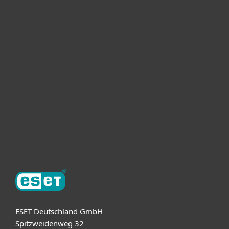
Heimanwender
Unternehmen
ESET Partner
Support
Über ESET
ESET Deutschland GmbH
Spitzweidenweg 32