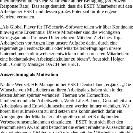
überdurchschnittlich viele Mitarbeiter an der Befragung (86 Prozent
Response Rate). Das zeigt deutlich, dass die ESET Mitarbeiter auf den
Arbeitgeber ESET und dessen großes Potenzial für ihre eigene
Karriere vertrauen.
„Als Global Player für IT-Security-Software teilen wir über Kontinente
hinweg eine Erkenntnis: Unsere Mitarbeiter sind die wichtigsten
Erfolgsgaranten für unser Unternehmen. Mit dem Ziel eines Top-
Arbeitgebers vor Augen liegt unsere Aufgabe darin, durch eine
regelmäßige Feedbackkultur oder Mitarbeiterbefragungen unsere
Unternehmenskultur weiterzuentwickeln und so unseren Mitarbeitern
eine hochattraktive Arbeitsplatzkultur zu bieten“, freut sich Holger
Suhl, Country Manager DACH bei ESET.
Auszeichnung als Motivation
Nadine Wenzel, HR Managerin bei ESET Deutschland, ergänzt: „Die
Wünsche von Mitarbeitern an ihren Arbeitsplatz haben sich in den
letzten Jahren spürbar verändert. Themen wie Homeoffice,
familienfreundliche Arbeitszeiten, Work-Life-Balance, Gesundheit am
Arbeitsplatz und Entwicklungschancen werden immer wichtiger. Wir
hören hier aufmerksam zu und setzen uns kontinuierlich dafür ein,
Anregungen der Mitarbeiter aufzugreifen und bei Kritikpunkten
Verbesserungsmaßnahmen einzuleiten.“ ESET freut sich über den
renommierten Award und betrachtet die erneut erhaltene Auszeichnung
als motivierende Triebfeder, die Zufriedenheit der Mitarbeiter weiterhin