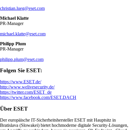
christian.lueg@eset.com
Michael Klatte
PR-Manager
michael.klatte@eset.com
Philipp Plum
PR-Manager
philipp.plum@eset.com
Folgen Sie ESET:
https://www.ESET.de/
http://www.welivesecurity.de/
https://twitter.com/ESET_de
https://www.facebook.com/ESET.DACH
Über ESET
Der europäische IT-Sicherheitshersteller ESET mit Hauptsitz in
Bratislava (Slowakei) bietet hochmoderne digitale Security-Lösungen,