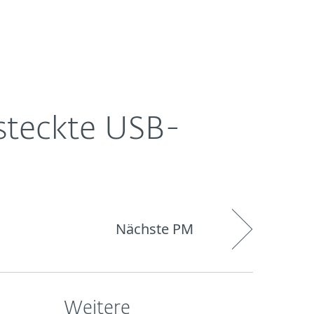
Über
Blog
Onlineshop
Germany
ESET
rsteckte USB-
Nächste PM
Weitere