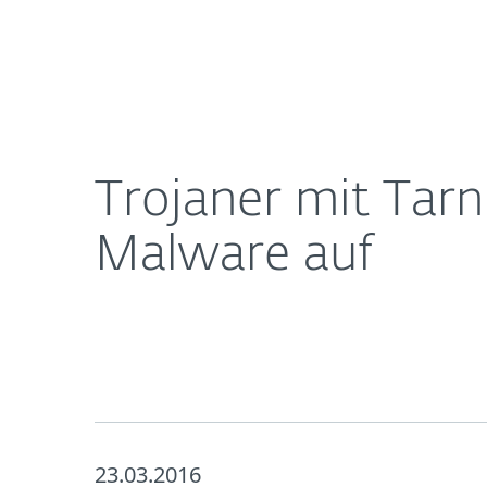
Für
Trojaner mit Tarnkappe: ESET spürt versteckte U
Heimanwender
Unt
Newsroom
Karriere
Trojaner mit Tar
Malware auf
23.03.2016