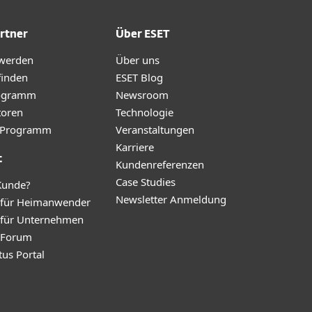
rtner
Über ESET
 werden
Über uns
finden
ESET Blog
ogramm
Newsroom
toren
Technologie
te-Programm
Veranstaltungen
Karriere
t
Kundenreferenzen
Case Studies
Kunde?
Newsletter Anmeldung
 für Heimanwender
 für Unternehmen
y Forum
tus Portal