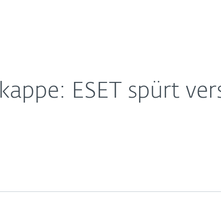
Für
Für ESET
SB-Malware auf
Über ESET
ernehmen
Partner
Kontakt
nkappe: ESET spürt ve