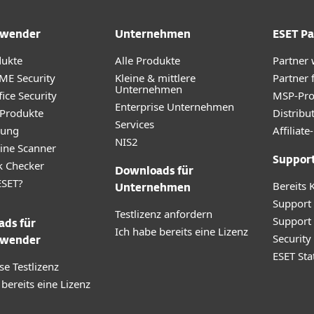
wender
Unternehmen
ESET Pa
dukte
Alle Produkte
Partner
ME Security
Kleine & mittlere
Partner 
Unternehmen
ice Security
MSP-Pr
Enterprise Unternehmen
 Produkte
Distribu
Services
rung
Affilia
NIS2
ine Scanner
Suppor
k Checker
Downloads für
SET?
Bereits 
Unternehmen
Support
Testlizenz anfordern
Support
ds für
Ich habe bereits eine Lizenz
Securit
wender
ESET Sta
se Testlizenz
 bereits eine Lizenz