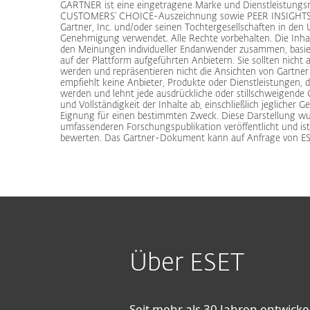
GARTNER ist eine eingetragene Marke und Dienstleistung
CUSTOMERS‘ CHOICE-Auszeichnung sowie PEER INSIGHTS s
Gartner, Inc. und/oder seinen Tochtergesellschaften in den
Genehmigung verwendet. Alle Rechte vorbehalten. Die Inhal
den Meinungen individueller Endanwender zusammen, basie
auf der Plattform aufgeführten Anbietern. Sie sollten nicht
werden und repräsentieren nicht die Ansichten von Gartner 
empfiehlt keine Anbieter, Produkte oder Dienstleistungen, d
werden und lehnt jede ausdrückliche oder stillschweigende 
und Vollständigkeit der Inhalte ab, einschließlich jeglicher
Eignung für einen bestimmten Zweck. Diese Darstellung wurd
umfassenderen Forschungspublikation veröffentlicht und i
bewerten. Das Gartner-Dokument kann auf Anfrage von E
Über ESET
Seit mehr als 30 Jahren entwick