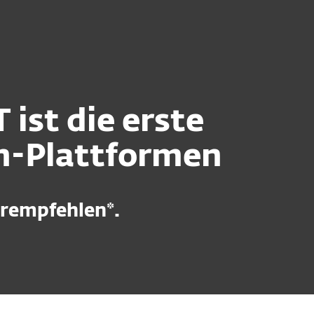
r ESET
Blog
Onlineshop
Germany
Kundenbereich
ist die erste
n-Plattformen
erempfehlen*.