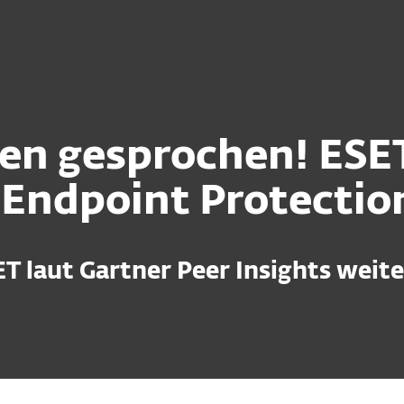
Übe
Unternehmen
Für ESET Partner
Services
Warum ESET?
n gesprochen! ESET 
 Endpoint Protectio
 laut Gartner Peer Insights weit