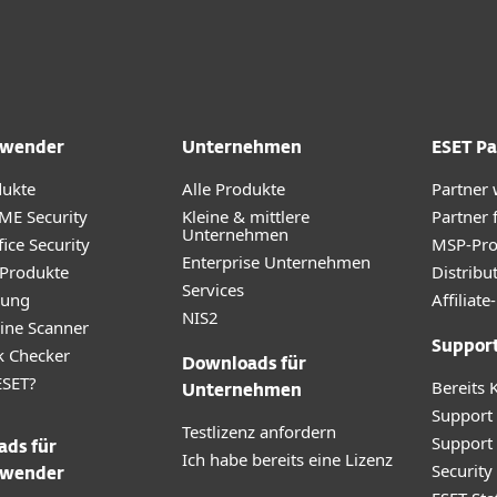
wender
Unternehmen
ESET Pa
dukte
Alle Produkte
Partner
ME Security
Kleine & mittlere
Partner 
Unternehmen
ice Security
MSP-Pr
Enterprise Unternehmen
 Produkte
Distribu
Services
rung
Affilia
NIS2
ine Scanner
Suppor
k Checker
Downloads für
SET?
Bereits 
Unternehmen
Support
Testlizenz anfordern
Support
ds für
Ich habe bereits eine Lizenz
Securit
wender