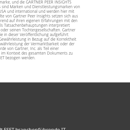
smarke, und die GARTNER PEER INSIGHTS
ind Marken und Dienstleistungsmarken von
 USA und international und werden hier mit
te von Gartner Peer Insights setzen sich aus
rend auf ihren eigenen Erfahrungen mit den
 als Tatsachenbehauptungen interpretiert
oder seinen Tochtergesellschaften. Gartner
ie in dieser Veröffentlichung aufgeführt
Gewährleistung in Bezug auf die Korrektheit
 Gewährleistung der Vermarktbarkeit oder der
e von Gartner, Inc. als Teil einer
st im Kontext des gesamten Dokuments zu
SET bezogen werden.
elt ESET branchenführende IT-