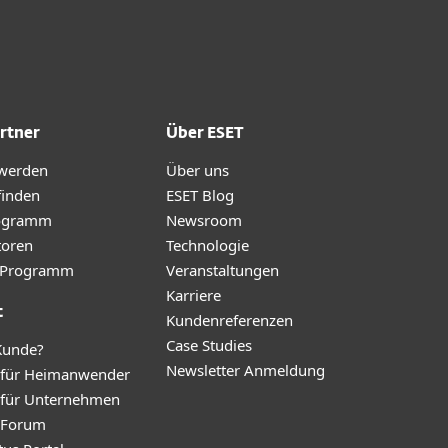
rtner
Über ESET
 werden
Über uns
finden
ESET Blog
ogramm
Newsroom
toren
Technologie
te-Programm
Veranstaltungen
Karriere
t
Kundenreferenzen
Case Studies
Kunde?
Newsletter Anmeldung
 für Heimanwender
 für Unternehmen
y Forum