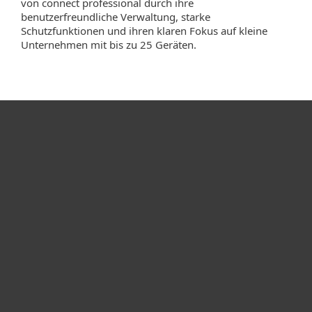
von connect professional durch ihre
benutzerfreundliche Verwaltung, starke
Schutzfunktionen und ihren klaren Fokus auf kleine
Unternehmen mit bis zu 25 Geräten.
Heimanwender
Unternehmen
ESET Partner
Support
Über ESET