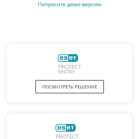
Попросите демо-версию
Выберите один из уровней
платформы ESET PROTECT
ПОСМОТРЕТЬ РЕШЕНИЕ
Консоль
Полное шифрование диска
Современная защита рабочих станций
Расширенная защита от угроз
Защита сервера
Защита облачных приложений