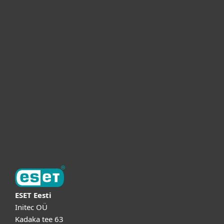
Для дома
Для бизнеса
Партнёры
Поддержка
Об ESET
ESET Eesti
Initec OÜ
Kadaka tee 63