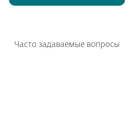
Часто задаваемые вопросы
Что такое ESET PROTECT?
Каковы преимущества
платформы ESET PROTECT?
От каких угроз платформа
ESET PROTECT защитит мою
компанию?