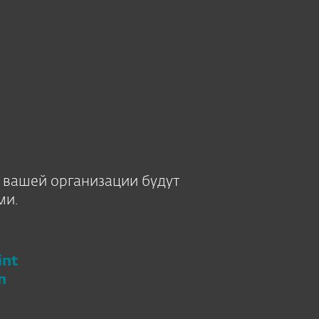
нас
Блог
Купить
Выберите язык
BАРИАНТЫ ПОКУПКИ
ПОМОГИТЕ МНЕ ВЫБРАТЬ
Свяжитесь с нами
Зона клиента
 вашей организации будут
ми.
int
n