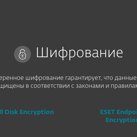
О 
а
Услуги
Партнеры
Почему ESET
Шифрование
еренное шифрование гарантирует, что данные
щищены в соответствии с законами и правила
ll Disk Encryption
ESET Endpo
Encryptio