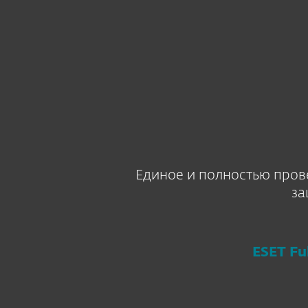
Для дома
Для бизнес
ESET EESTI RU
Business
Encryption
Платформа
Решения
Единое и полностью пров
за
ESET Fu