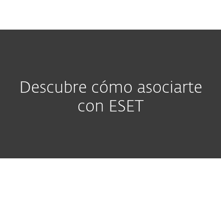
MENU
Descubre cómo asociarte
con ESET
Mejora tus resultados con ESET
"Una de las claves de ESET es que
tenemos un largo historial de
permanencia en los puestos más