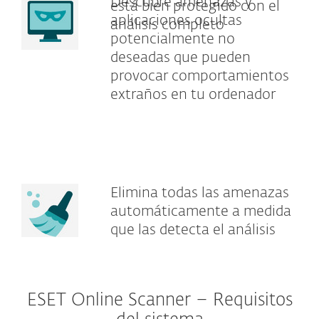
Descubre amenazas y
está bien protegido con el
aplicaciones ocultas
análisis completo
potencialmente no
deseadas que pueden
provocar comportamientos
extraños en tu ordenador
Elimina todas las amenazas
automáticamente a medida
que las detecta el análisis
ESET Online Scanner – Requisitos