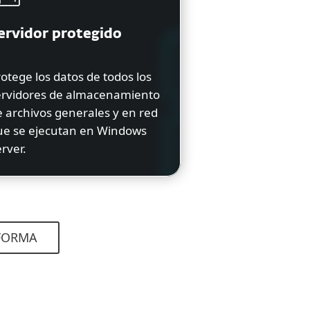
ervidor protegido
otege los datos de todos los
ervidores de almacenamiento
 archivos generales y en red
ue se ejecutan en Windows
rver.
AFORMA