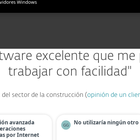
ervidores Windows
tware excelente que me
trabajar con facilidad"
el sector de la construcción (
opinión de un clie
ión avanzada
No utilizaría ningún otro
GG
eraciones
as por Internet