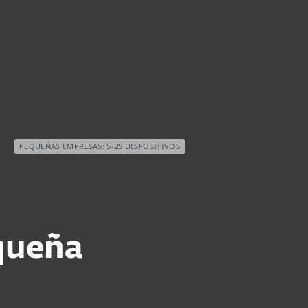
as
Para Distribuidores
cargar
¿Por qué ESET?
PEQUEÑAS EMPRESAS: 5-25 DISPOSITIVOS
queña