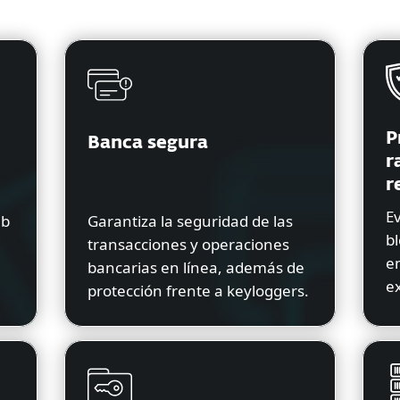
P
Banca segura
r
r
Ev
eb
Garantiza la seguridad de las
bl
transacciones y operaciones
em
bancarias en línea, además de
e
protección frente a keyloggers.