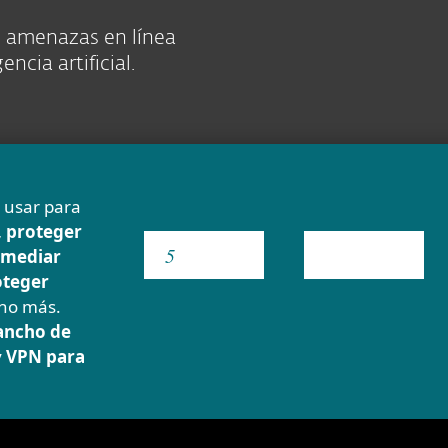
as amenazas en línea
ncia artificial.
e usar para
, proteger
emediar
YEAR
oteger
ho más.
ancho de
y
VPN para