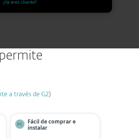
¿Ya eres cliente?
 permite
nte a través de G2
)
Fácil de comprar e
PC
instalar