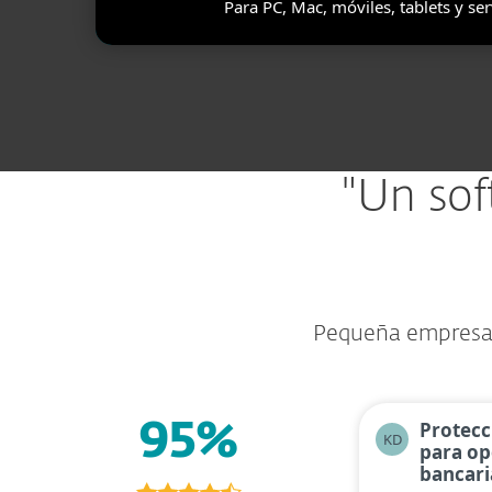
Para PC, Mac, móviles, tablets y s
"Un sof
Pequeña empresa d
Protecc
95%
KD
para op
bancari