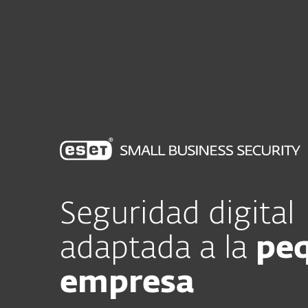
Para Hogar
Para Empres
ES
Small Business Secuirty (SOHO)
Protección para el hogar
Des
Seguridad digital
adaptada a la
pe
empresa