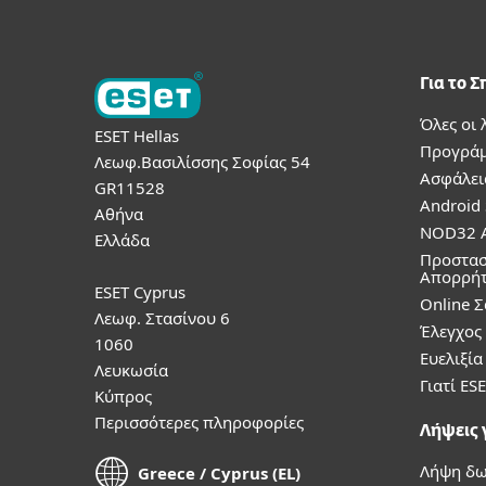
Για το Σ
Όλες οι 
ESET Hellas
Προγράμ
Λεωφ.Βασιλίσσης Σοφίας 54
Ασφάλει
GR11528
Android 
Αθήνα
NOD32 A
Ελλάδα
Προστασ
Απορρή
ESET Cyprus
Online 
Λεωφ. Στασίνου 6
Έλεγχος
1060
Ευελιξί
Λευκωσία
Γιατί ESE
Κύπρος
Περισσότερες πληροφορίες
Λήψεις γ
Λήψη δω
Greece / Cyprus (EL)