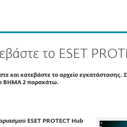
ην Επιχείρηση
Για Συνεργάτες
Σύνδεση
ήσεις
ESET PROTECT
Συνεργάτη
Γιατί
Υπηρεσίες
Συνεργατες
ESET
Ε
εβάστε το ESET PRO
τε και κατεβάστε το αρχείο εγκατάστασης. Σ
ο BHMA 2 παρακάτω.
γαριασμού ESET PROTECT Hub