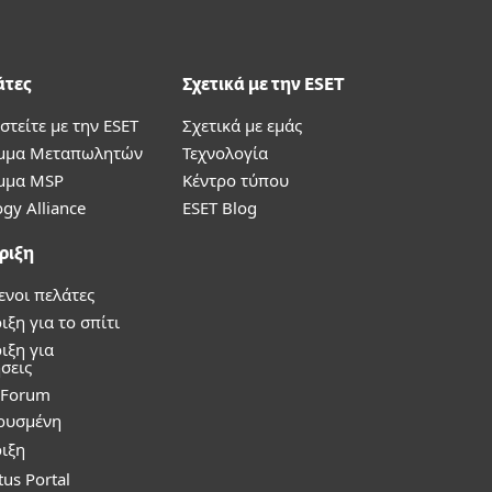
άτες
Σχετικά με την ESET
στείτε με την ESET
Σχετικά με εμάς
μμα Μεταπωλητών
Τεχνολογία
μμα MSP
Κέντρο τύπου
gy Alliance
ESET Blog
ριξη
ενοι πελάτες
ξη για το σπίτι
ιξη για
σεις
y Forum
ρυσμένη
ιξη
tus Portal