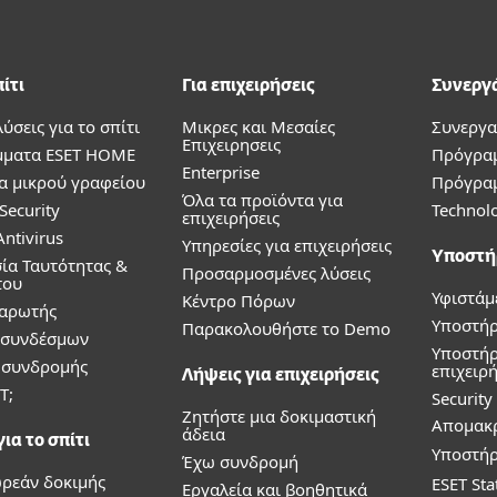
πίτι
Για επιχειρήσεις
Συνεργ
λύσεις για το σπίτι
Μικρες και Μεσαίες
Συνεργα
Επιχειρησεις
ματα ESET HOME
Πρόγρα
Enterprise
α μικρού γραφείου
Πρόγρα
Όλα τα προϊόντα για
Security
Technolo
επιχειρήσεις
ntivirus
Υπηρεσίες για επιχειρήσεις
Υποστή
ία Ταυτότητας &
Προσαρμοσμένες λύσεις
του
Υφιστάμ
Κέντρο Πόρων
Σαρωτής
Υποστήρι
Παρακολουθήστε το Demo
 συνδέσμων
Υποστήρ
α συνδρομής
επιχειρή
Λήψεις για επιχειρήσεις
T;
Securit
Ζητήστε μια δοκιμαστική
Απομακ
άδεια
ια το σπίτι
Υποστήρ
Έχω συνδρομή
ρεάν δοκιμής
ESET Sta
Εργαλεία και βοηθητικά