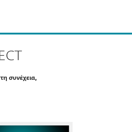
Σχετικά
με την
Blog
Καλάθι
ΕΛΛΑΣ
ESET
πιχειρηματικές πωλήσεις
Ζώνη πελατών
TECT
τη συνέχεια,