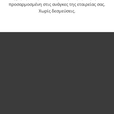
προσαρμοσμένη στις ανάγκες της εταιρείας σας.
Χωρίς δεσμεύσεις.
Για το Σπίτι
Για επιχειρήσεις
Συνεργάτες
Υποστήριξη
Σχετικά με την ESET