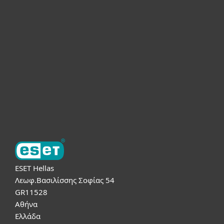
Για το Σπίτι
Για επιχειρήσεις
Συνεργάτες
Υποστήριξη
Σχετικά με την ESET
ESET Hellas
Λεωφ.Βασιλίσσης Σοφίας 54
GR11528
Αθήνα
Ελλάδα