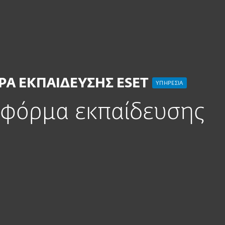
ην Επιχείρηση
Για Συνεργάτες
Σύνδεση
SET Authorized Training Center
Συνεργάτ
Γιατί
Υπηρεσίες
Συνεργατες
ESET
Ε
Α ΕΚΠΑΙΔΕΥΣΗΣ ESET
ΥΠΗΡΕΣΙΑ
τφόρμα εκπαίδευσης