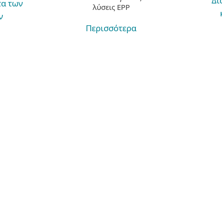
Δι
α των
λύσεις EPP
ν
Περισσότερα