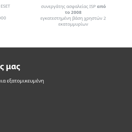
 ESET
συνεργάτης ασφαλείας ISP
από
το 2008
000
εγκατεστημένη βάση χρηστών 2
εκατομμυρίων
ς μας
μια εξατομικευμένη