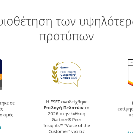
υιοθέτηση των υψηλότερ
προτύπων
Η ESET αναδείχθηκε
Η 
τηκε σε
Επιλογή Πελατών
το
εκτίμη
ές
2026 στην έκθεση
π
οκιμές
Gartner® Peer
Insights™ “Voice of the
α
Customer” για τις