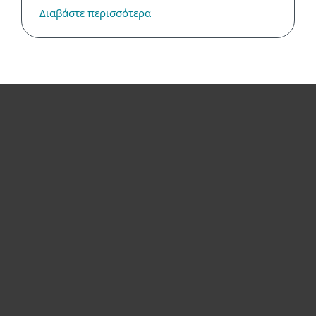
Διαβάστε περισσότερα
Για το Σπίτι
Για επιχειρήσεις
Συνεργάτες
Υποστήριξη
Σχετικά με την ESET