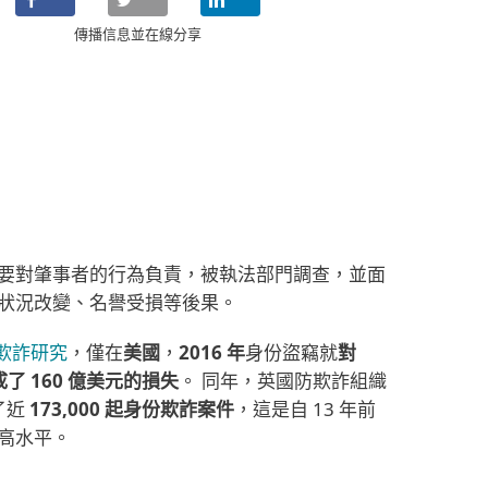
傳播信息並在線分享
要對肇事者的行為負責，被執法部門調查，並面
狀況改變、名譽受損等後果。
份欺詐研究
，僅在
美國
，
2016 年
身份盜竊就
對
成了 160 億美元的損失
。 同年，英國防欺詐組織
了近
173,000 起身份欺詐案件
，這是自 13 年前
高水平。