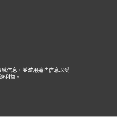
於 ESET
部落格
購物車
Hong Kong
敏感信息，並濫用這些信息以受
經濟利益。