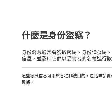
什麼是身份盜竊？
身份竊賊通常會獲取密碼、身份證號碼、
信息
，並濫用它們以受害者的名義
進行欺
這些敏感信息可用於各種
非法目的
，包括申請貸
數據。
注意
身份欺詐
一詞有時被用作身份盜竊的同義詞，