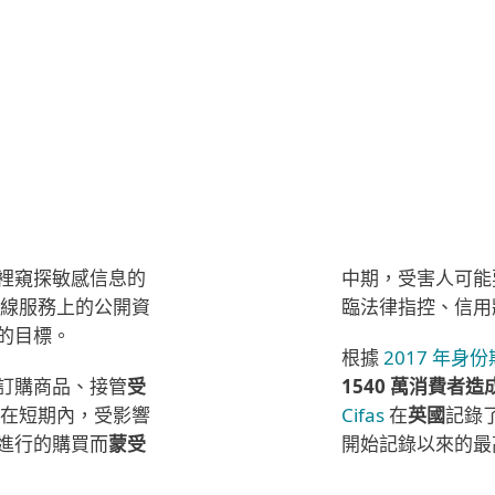
身份的身份盜竊。
裡窺探敏感信息的
中期，受害人可能
在線服務上的公開資
臨法律指控、信用
的目標。
根據
2017 年身
訂購商品、接管
受
1540 萬消費者造
 在短期內，受影響
Cifas
在
英國
記錄
進行的購買而
蒙受
開始記錄以來的最