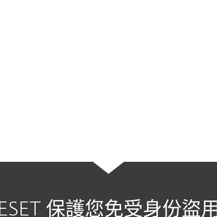
嚴重的問題。當帖子、照片或視頻包
——例如您的身份證、採購訂單、機
以及關於您個人生活和歷史的太多細
事。
信用監控和凍結：
美國用戶可以要求
身份竊賊更難以濫用被盜信息。另一
用您的個人數據的跡象。美國以外的
服務（英國用戶可以在
這裡閱讀更多
ESET 保護您免受身份盜