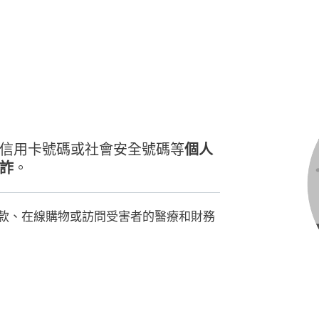
信用卡號碼或社會安全號碼等
個人
詐
。
款、在線購物或訪問受害者的醫療和財務
儘管身份欺詐的概念還包括
使用虛假或