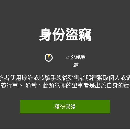
關
身份盜竊
4 分鐘閱
讀
擊者使用欺詐或欺騙手段從受害者那裡獲取個人或
義行事。 通常，此類犯罪的肇事者是出於自身的
獲得保護