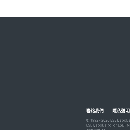
家庭用戶
企業用戶
所有家庭用戶產品
家庭辦公室及小型公司
ESET Small Business
中大型公司
Security
大型企業
連結檢查工具
企業版服務
ESET Online Scanner
企業版許可證
Android 免費病毒掃描
聯絡我們
隱私聲明
© 1992 - 2026 ESET, spol. 
ESET, spol. s r.o. or ESE