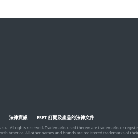
下載試用
合作夥伴
下載試用家用產品
與ESET合作
已購買家用授權
經銷商計劃
申請試用企業產品
MSP計劃
已購買企業授權
技術聯盟
法律資訊
ESET 訂閱及產品的法律文件
s r.o. - All rights reserved. Trademarks used therein are trademarks or regis
T North America. All other names and brands are registered trademarks of thei