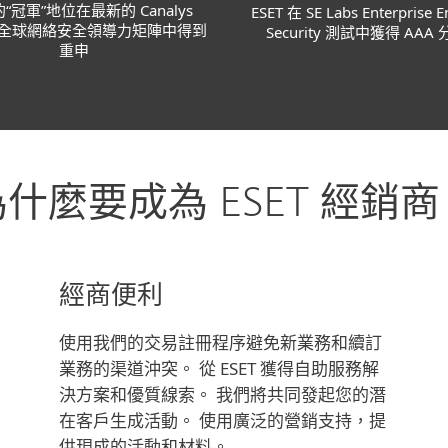
 的“冠軍”地位在最新的 Canalys
ESET 在 SE Labs Enterprise E
 年全球網絡安全領導力矩陣中得到
Security 測試中獲得 AAA
重申
什麼要成為 ESET 經銷商
經商便利
使用我們的交易註冊程序避免新業務和續訂
業務的渠道沖突。 從 ESET 獲得自助服務解
決方案和優質線索。 我們將共同發起您的潛
在客戶生成活動。 使用廣泛的營銷支持，提
供現成的活動和材料。