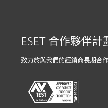
家用版
商用版
HK
For Business
ESET Partner
Resell
平台
解決方案
服務
ESET 合作夥伴計
致力於與我們的經銷商長期合