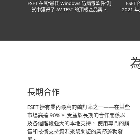
ESET 在其“最佳 Windows 防病毒軟件”測
ESET
試中獲得了 AV-TEST 的頂級產品獎。
2021
為
長期合作
ESET 擁有業內最高的續訂率之一——在某些
市場高達 90%。 受益於長期的合作關係以
及各個階段強大的本地支持。 使用專門的銷
售和技術支持資源來幫助您的業務蓬勃發
展。