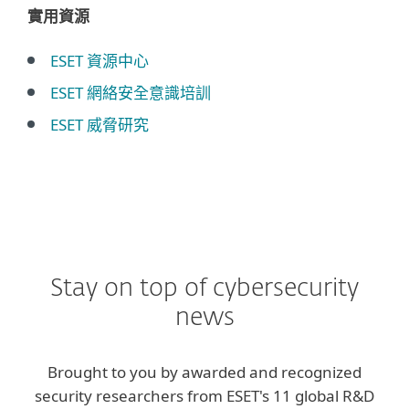
實用資源
ESET 資源中心
ESET 網絡安全意識培訓
ESET 威脅研究
Stay on top of cybersecurity
news
Brought to you by awarded and recognized
security researchers from ESET's 11 global R&D