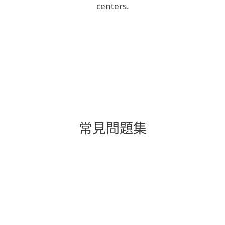
centers.
ESET blog
We Live Security blog
常見問題集
購買前可以試用 ESET PROTECT
平台解決方案嗎？
ESET PROTECT 平台應該選擇雲
端還是本地部署？