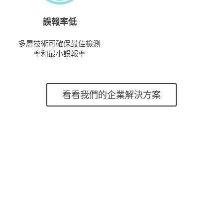
誤報率低
多層技術可確保最佳檢測
率和最小誤報率
看看我們的企業解決方案
ESET以最廣泛的意義分享其安
全知識和經驗。 他們不只關心自
己的產品，而是關注他們真正能