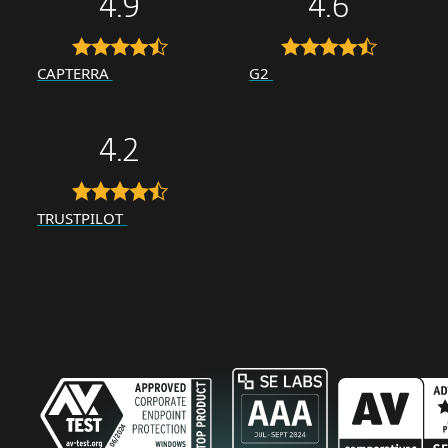
4.9
4.6
CAPTERRA
G2
4.2
TRUSTPILOT