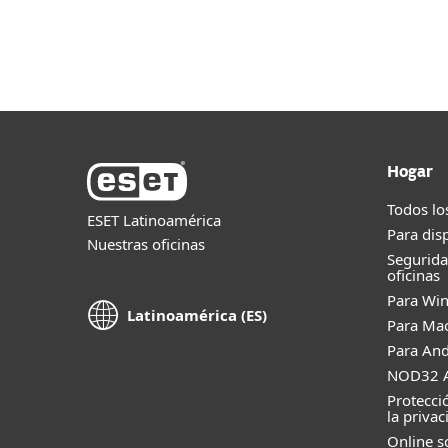
Para el Hogar
Para Empr
HN
Para el Hogar
Protección para el Hog
Protección para el Hogar
Hogar
Todos lo
ESET Latinoamérica
Para dis
Nuestras oficinas
Segurid
oficinas
Para Wi
Latinoamérica (ES)
Para Ma
Para And
NOD32 A
Protecci
la privac
Online s