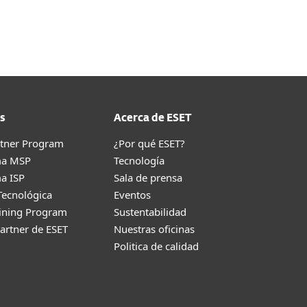
Acerca de
Blog
Tienda
Honduras
Cliente existente
s
Acerca de ESET
rtner Program
¿Por qué ESET?
ma MSP
Tecnología
a ISP
Sala de prensa
Tecnológica
Eventos
aining Program
Sustentabilidad
artner de ESET
Nuestras oficinas
Politica de calidad