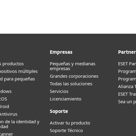
esas
Para Partners
ar
Descargar
¿Por qué ESET?
Empresas
Partner
s productos
Pequeñas y medianas
ESET Pa
empresas
positivos múltiples
Progra
Grandes corporaciones
ad para pequeñas
Program
Todas las soluciones
Alianza 
ndows
Servicios
ESET Tr
cOS
Licenciamiento
Sea un p
roid
Soporte
ntivirus
ón de la identidad y
Activar tu producto
idad
Soporte Técnico
canner