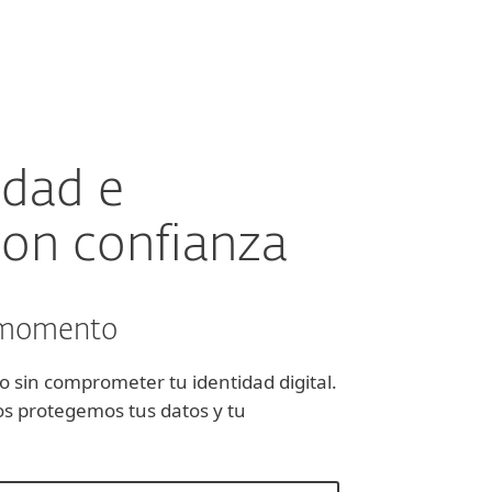
esas
Para Partners
scargar
¿Por qué ESET?
idad e
 con confianza
o momento
o sin comprometer tu identidad digital.
s protegemos tus datos y tu