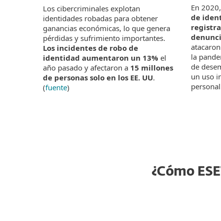
En 2020,
Los cibercriminales explotan
de ident
identidades robadas para obtener
registr
ganancias económicas, lo que genera
denunci
pérdidas y sufrimiento importantes.
atacaron
Los incidentes de robo de
la pande
identidad aumentaron un 13%
el
de desem
año pasado y afectaron a
15 millones
un uso i
de personas solo en los EE. UU
.
personal.
(
fuente
)
¿Cómo ESET