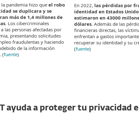
 la pandemia hizo que
el robo
En 2022,
las pérdidas por f
idad se duplicara y se
identidad en Estados Unido
aran más de 1,4 millones de
estimaron en 43000 millon
as
. Los cibercriminales
dólares
. Además de las pérdi
 a las personas afectadas por
financieras directas, las víctim
mia, presentando solicitudes
enfrentan a gastos importante
pleo fraudulentas y haciendo
recuperar su identidad y su cr
ndebido de la información
(
fuente
)
 (
fuente
)
 ayuda a proteger tu privacidad e