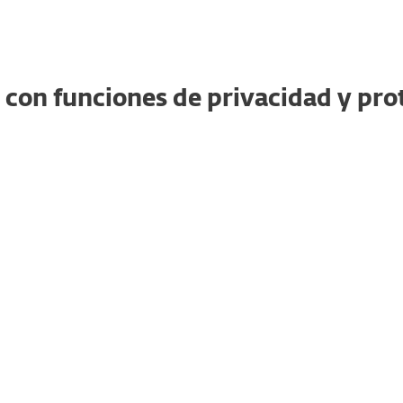
 con funciones de privacidad y pro
FAVORI
ESSENTIAL
P
s
sin preocupaciones y
Potencia tu seguridad
a
privacidad
en línea,
ilimitada, cifrado