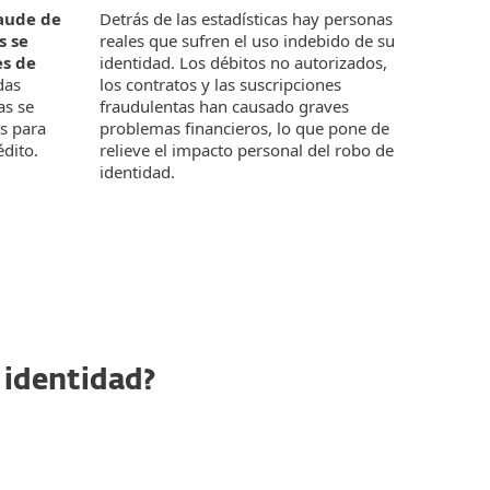
Detrás de las estadísticas hay personas
raude de
reales que sufren el uso indebido de su
s se
identidad. Los débitos no autorizados,
es de
los contratos y las suscripciones
das
fraudulentas han causado graves
as se
problemas financieros, lo que pone de
s para
relieve el impacto personal del robo de
édito.
identidad.
 identidad?