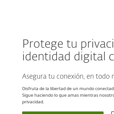
Para el Hogar
Para Empr
HN
Protege tu identidad digital con ESET
Protección para el Hogar
De
Protege tu privac
identidad digital
Asegura tu conexión, en tod
Disfruta de la libertad de un mundo conectad
Sigue haciendo lo que amas mientras nosotro
privacidad.