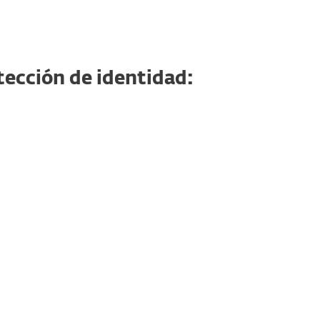
tección de identidad:
TO
REMIUM
 digital con
VPN
de archivos y