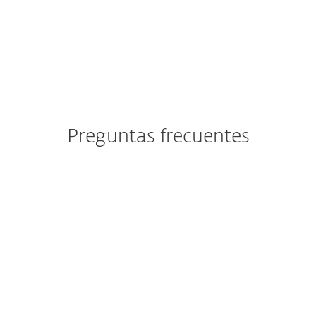
ESET blog
We Live Security blog
Preguntas frecuentes
¿Puedo probar las soluciones
de la plataforma ESET
PROTECT antes de
comprarlas?
¿Despliegue en la nube o en
local de la plataforma ESET
PROTECT?