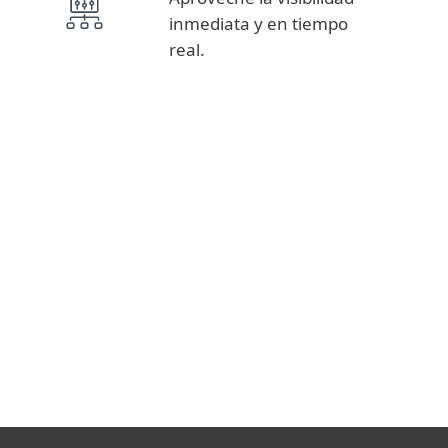
inmediata y en tiempo
real.
Fuentes de inteligencia, reportes APT
INTELIGENCIA DE
AMENAZAS
Servicios de Seguridad, Detección y Respuesta