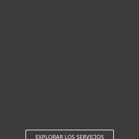
Riesgo reducido
Los riesgos de seguridad complejos y el
tiempo y los recursos que se dedican a
resolverlos pueden amenazar la
supervivencia de una organización. Con el
soporte de seguridad de TI garantizado de
ESET, sus operaciones están protegidas.
EXPLORAR LOS SERVICIOS