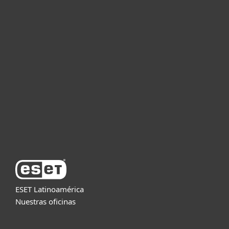
Hogar
Empresas
Partners
Soporte
Acerca de ESET
ESET Latinoamérica
Nuestras oficinas