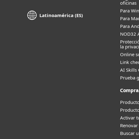
oficinas
Para Wi
Latinoamérica (ES)
Para Ma
Para And
La tecnología de ESET
NOD32 A
más tu
seguridad dig
Protecci
otras apps de contra
la privac
¿Cómo 
Online s
Link che
AI Skills
Gener
Prueba g
Compra
Máxima seguridad
Nunca compartas tu contras
Producto
Defensa criptográfica contra
Product
ataques de fuerza bruta.
Activar 
Renovar 
¿
Buscar u