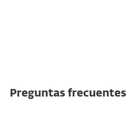
esas
Para Partners
scargar
¿Por qué ESET?
dor gratuito de cont
únicas
ntraseñas seguras y só
Preguntas frecuentes
instante
 protege a más de
mil millones
de usuarios de Internet
l ESET Password Generator?
n solo el principio: protege cada p
ital
con nuestro generador gratuito de contraseñas aleato