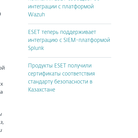
интеграции с платформой
я
Wazuh
ESET теперь поддерживает
интеграцию с SIEM-платформой
Splunk
Продукты ESET получили
ой
сертификаты соответствия
стандарту безопасности в
ых
Казахстане
 а
ы
з,
и