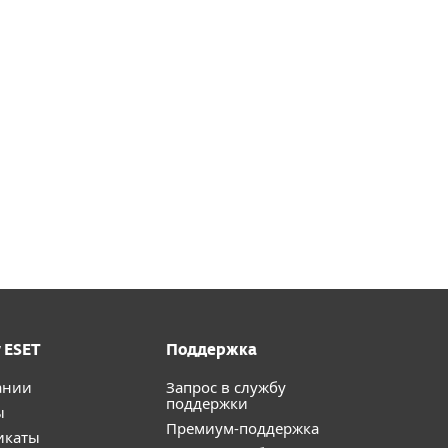
 ESET
Поддержка
ании
Запрос в службу
поддержки
ы
Премиум-поддержка
икаты