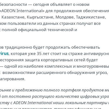
безопасности ― сегодня объявляет о новом
«ADEON International» для продолжения обеспечени
 Казахстане, Кыргызстане, Молдове, Таджикистане,
зом пользователи из данных странах получат все
 с полной официальной технической и
ов традиционно будет продолжать обеспечивать
irus
, которая уже 35 лет стоит на страже антивирусн
сесторонняя защита корпоративных сетей будет
― одной из наиболее комплексных и многоуровнев
с возможностями расширенного обнаружения угроз,
еагирования.
рынке и предложению полного портфеля продуктов м
 от постоянно растущего количества цифровых угро
ству с ADEON International наши локальные партнеры 
нительные преимущества, такие как официальные