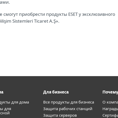
ами.
е смогут приобрести продукты ESET у эксклюзивного
şim Sistemleri Ticaret A.Ş».
ма
Для бизнеса
Почему
дукты для дома
Все продукты для бизнеса
О комп
ы для
Защита рабочих станций
Наград
ксной
Защита серверов
Сертиф