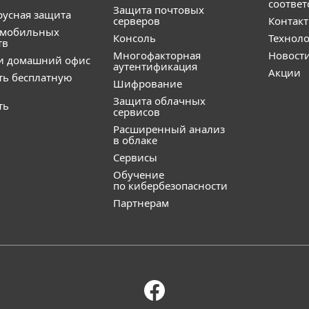
соответ
Защита почтовых
усная защита
серверов
Контак
 мобильных
Консоль
Технол
тв
Многофакторная
Новост
и домашний офис
аутентификация
Акции
ть бесплатную
Шифрование
Защита облачных
ть
сервисов
Расширенный анализ
в облаке
Сервисы
Обучение
по кибербезопасности
Партнерам