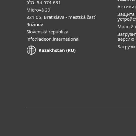
IČO: 54 974 631
Антивир
Mierová 29
Защита
821 05, Bratislava - mestská časť
устройс
Ružinov
Малый 
Slovenská republika
Загрузи
info@adeon.international
версию
Загрузи
Kazakhstan (RU)