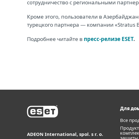
сотрудничество с региональными партнер
Кроме этого, пользователи в Азербайджан
турецкого партнера ― компании «Stratus Bili
Подробнее читайте в
пресс-релизе ESET
.
Для до
Все про
Продукт
компле
ADEON International, spol. s r. o.
защиты