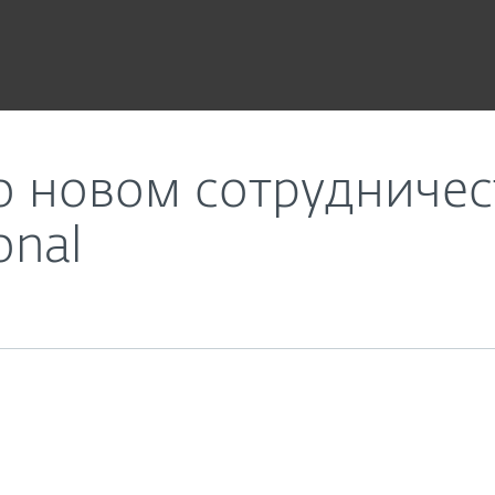
панией ADEON International
о новом сотрудничес
onal