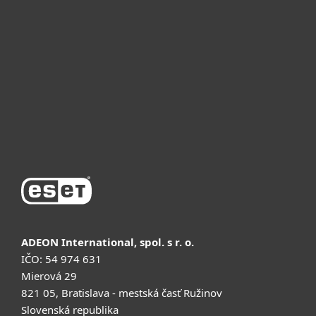
Для бизнеса
Почему ESET
Поддержка
Купить
ADEON International, spol. s r. o.
IČO: 54 974 631
Mierová 29
821 05, Bratislava - mestská časť Ružinov
Slovenská republika