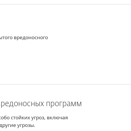
ытого вредоносного
вредоносных программ
обо стойких угроз, включая
ругие угрозы.