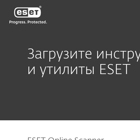
ESET
KZ KZ-RU2
Все инструменты
Загрузите инстр
и утилиты ESET