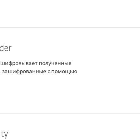
der
асшифровывает полученные
ы, зашифрованные с помощью
ity