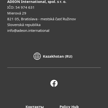
ADEON International, spol. s r. o.
IČO: 54 974 631
Mierová 29
821 05, Bratislava - mestská časť Ružinov
Slovenská republika
info@adeon.international
Kazakhstan (RU)
Контакты
Policy Hub