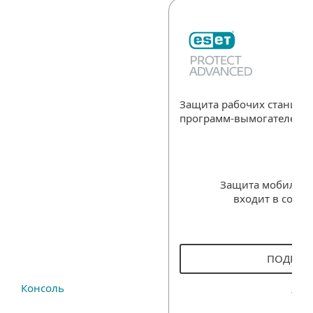
Защита рабочих станций
программ-вымогателей
Защита мобильны
входит в соста
ПОДРОБ
Консоль