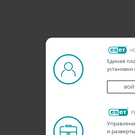
Единая пла
установки
ВОЙТ
Управлени
и разверт