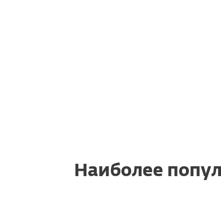
Как узнать, доступны ли в мое
ESET все новые функции?
Как обновить продукт ESET дл
актуальной версии?
Наиболее попул