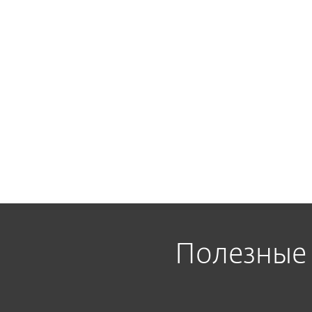
Как загрузить необходимое ре
Можно ли обновить решение д
версии?
Как осуществить дозакупку к
подписке?
Полезные 