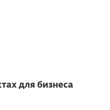
ежнему использовать и
ternet Security, ESET Cyber
T Smart Security Premium?
тах для бизнеса