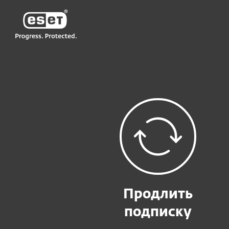
ESET
KZ KZ-RU2
Существующим пользователям
Продлить
подписку