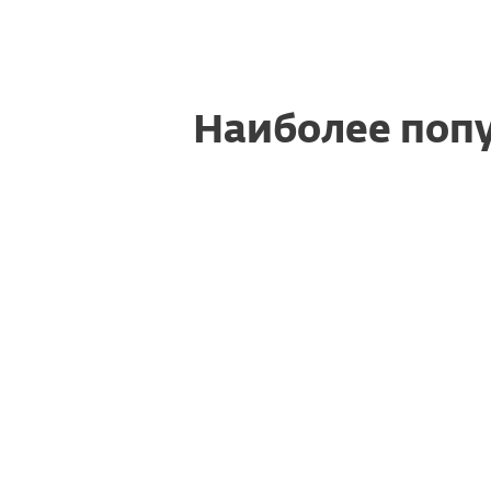
Наиболее попу
Как можно осуществить продл
подписки?
Как загрузить и установить пр
после покупки?
Как перенести подписку ESET 
компьютер или устройство?