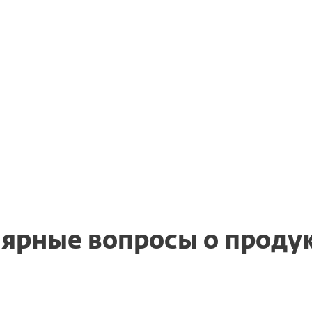
активации?
м продукте
Могу ли я по-пр
обновлять ESET In
Security или ESE
я Windows до
ярные вопросы о продук