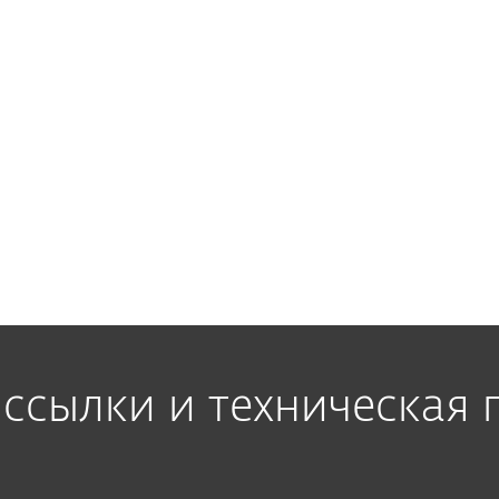
шение?
Как настроить к
устройствами ло
о последней
Как можно управ
корпоративных у
 существующей
ссылки и техническая