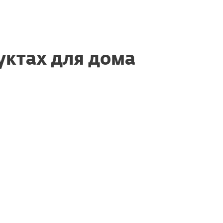
уктах для дома
танавливать продукт после
иски?
что продлил подписку, но в
ще отображается старая дата
 действия подписки?
отсутствии письма с данными