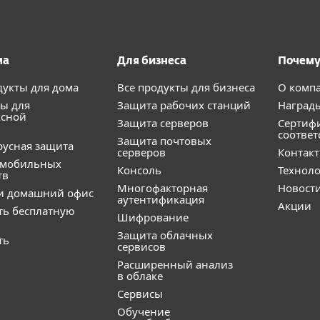
ма
Для бизнеса
Почему
дукты для дома
Все продукты для бизнеса
О комп
ы для
Защита рабочих станций
Наград
ксной
Защита серверов
Сертиф
соответ
Защита почтовых
усная защита
серверов
Контак
 мобильных
Консоль
Технол
тв
Многофакторная
Новост
и домашний офис
аутентификация
Акции
ть бесплатную
Шифрование
Защита облачных
ть
сервисов
Расширенный анализ
в облаке
Сервисы
Обучение