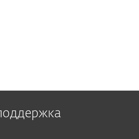
онсоль и управлять своими
кально?
лять защитой
стройств?
 поддержка