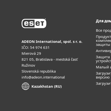
Для до
Все про
Продукт
компле
ADEON International, spol. s r. o.
защиты
IČO: 54 974 631
Антивир
Mierová 29
Защита
821 05, Bratislava - mestská časť
устройс
Ružinov
Малый 
Slovenská republika
Загрузи
info@adeon.international
версию
Загрузи
Kazakhstan (RU)