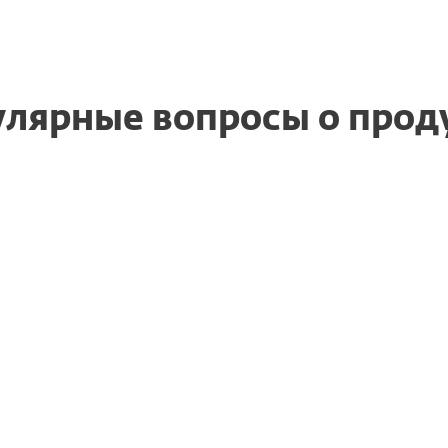
лярные вопросы о прод
ение
Нужно ли переус
продления подп
одукты ESET
Почему я только 
программе все е
истечения срока
на новый
Что делать при 