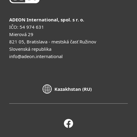
ADEON International, spol. s r. o.
IČO: 54 974 631
Mierová 29
821 05, Bratislava - mestská časť Ružinov
Slovenská republika
info@adeon.international
Kazakhstan (RU)