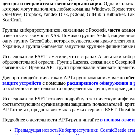
центры и неправительственные организации
. Одна из таких
которые могут выполнять любые команды Windows. Кроме того, 
OneDrive, Dropbox, Yandex Disk, pCloud, GitHub и Bitbucket.
ScarCruft.
Группы киберпреступников, связанные с Россией,
часто атако
известные уязвимости XSS. Помимо группы Sednit, нацеленной
одну группу GreenCube, которая осуществляла кражу электрон
Украине, а группа Gamaredon запустила крупные фишинговые к
Исследователи ESET заметили, что в странах Азии атаки киб
образовательной отрасли. Группа Lazarus, связанная с Северн
связанных с Ираном APT-групп продолжали атаковать правител
Для противодействия атакам APT-групп компаниям важно
обе
защите устройств
с помощью
расширенного обнаружения и 
и особенности деятельности определенных групп, которые дос
Исследователи ESET готовят подробную техническую информа
соответствующим организациям защищать пользователей, крит
APT-отчетах, предоставляемых в рамках сервиса ESET Threat In
Подробнее о деятельности APT-групп читайте
в полном отчет
Предыдущая новость
Киберпреступники CosmicBeetle ата