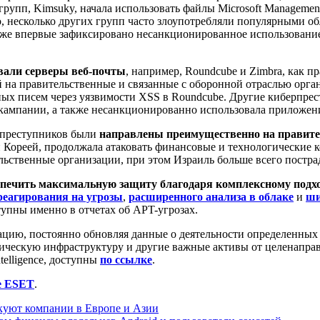
 групп, Kimsuky, начала использовать файлы Microsoft Managem
несколько других групп часто злоупотребляли популярными обла
 Также впервые зафиксировано несанкционированное использован
вали серверы веб-почты
, например, Roundcube и Zimbra, как 
 на правительственные и связанные с оборонной отраслью орга
ных писем через уязвимости XSS в Roundcube. Другие киберпрес
ампании, а также несанкционированно использовала приложения
ерпреступников были
направлены преимущественно на правите
ой Кореей, продолжала атаковать финансовые и технологические
ьственные организации, при этом Израиль больше всего постра
спечить максимальную защиту благодаря комплексному подхо
реагирования на угрозы
,
расширенного анализа в облаке
и
ши
тупны именно в отчетах об APT-угрозах.
цию, постоянно обновляя данные о деятельности определенных
ическую инфраструктуру и другие важные активы от целенапра
telligence, доступны
по ссылке
.
е ESET
.
куют компании в Европе и Азии