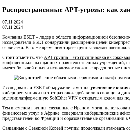
Распространенные APT-угрозы: как хаке
07.11.2024
07.11.2024
Компания ESET – лидер в области информационной безопасно
исследователи ESET обнаружили расширение целей киберпрес
сервисами. В то же время некоторые группы злоумышленников
Стоит отметить, что
APT-группа – это группировка высококв
конфиденциальных данных правительственных учреждений, вы
имеют большой опыт и используют сложные вредоносные инст
Исследователи ESET обнаружили заметное
увеличение количе
киберпреступники на этот раз также добавили в свои цели ди
мультиплатформенную SoftEther VPN с открытым кодом для под
Тем временем группы, связанные с Ираном, могли использова
финансовых услуг в Африке, совершали кибершпионские действ
представителей во Франции и образовательные организации 
Связанные с Северной Кореей группы продолжали атаковать о