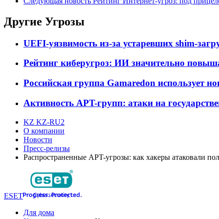
Следующая новость
Рейтинг Интернет-угроз: под прицел
Другие Угрозы
UEFI-уязвимость из-за устаревших shim-загр
Рейтинг киберугроз: ИИ значительно повыш
Российская группа Gamaredon использует н
Активность APT-групп: атаки на государств
KZ KZ-RU2
О компании
Новости
Пресс-релизы
Распространенные APT-угрозы: как хакеры атаковали пол
ESET
Для дома