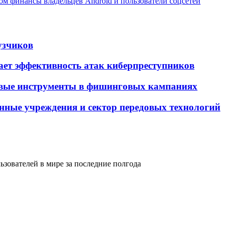
ом финансы владельцев Android и пользователи соцсетей
узчиков
ает эффективность атак киберпреступников
овые инструменты в фишинговых кампаниях
енные учреждения и сектор передовых технологий
ьзователей в мире за последние полгода