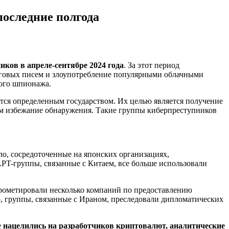
последние полгода
ков в апреле-сентябре 2024 года
. За этот период
нговых писем и злоупотребление популярными облачными
кого шпионажа.
ется определенным государством. Их целью является получение
м избежание обнаружения. Такие группы киберпреступников
ило, сосредоточенные на японских организациях,
PT-группы, связанные с Китаем, все больше использовали
рометировали несколько компаний по предоставлению
, группы, связанные с Ираном, преследовали дипломатических
е
нацелились на разработчиков криптовалют, аналитические