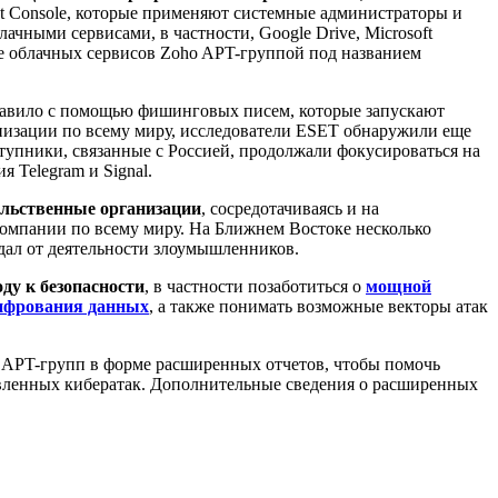
ent Console, которые применяют системные администраторы и
чными сервисами, в частности, Google Drive, Microsoft
ие облачных сервисов Zoho APT-группой под названием
правило с помощью фишинговых писем, которые запускают
низации по всему миру, исследователи ESET обнаружили еще
тупники, связанные с Россией, продолжали фокусироваться на
 Telegram и Signal.
льственные организации
, сосредотачиваясь и на
 компании по всему миру. На Ближнем Востоке несколько
дал от деятельности злоумышленников.
ду к безопасности
, в частности позаботиться о
мощной
фрования данных
, а также понимать возможные векторы атак
 APT-групп в форме расширенных отчетов, чтобы помочь
вленных кибератак. Дополнительные сведения о расширенных