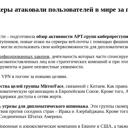
ры атаковали пользователей в мире за 
сти – подготовила
обзор активности APT-групп киберпреступни
тупников, новые атаки на серверы веб-почты с помощью фиши
 могли использовать свои кибервозможности для дипломатичес
алифицированных хакеров
, деятельность которых часто спонсиру
сокопоставленных лиц или стратегических компаний и при это
рументы и ранее неизвестные уязвимости.
ства целей группы MirrorFace
, связанной с Китаем. Как прав
пломатическую организацию в Европейском Союзе. Кроме того, A
держки доступа к сетям жертв.
ть
угрозы для дипломатического шпионажа
. Эти группы скомп
ия против соседних стран – Ирака и Азербайджана. Кроме того
в Соединенных Штатах Америки.
боронные и аэрокосмические компании в Европе и США, а такж