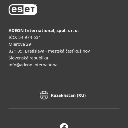
ADEON International, spol. s r. o.
IČO: 54 974 631
Mierová 29
821 05, Bratislava - mestská časť Ružinov
Slovenská republika
info@adeon.international
Kazakhstan (RU)