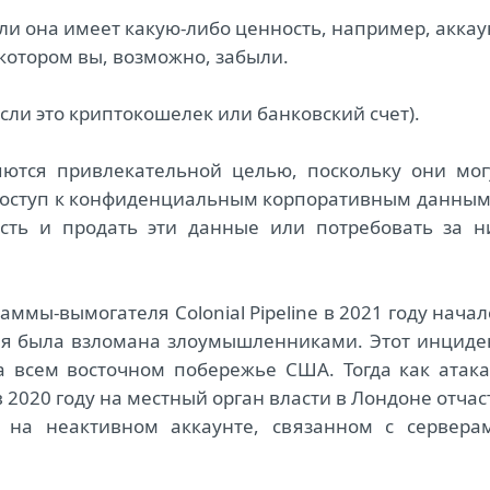
сли она имеет какую-либо ценность, например, аккау
котором вы, возможно, забыли.
сли это криптокошелек или банковский счет).
яются привлекательной целью, поскольку они мог
доступ к конфиденциальным корпоративным данным
асть и продать эти данные или потребовать за н
ммы-вымогателя Colonial Pipeline в 2021 году начал
рая была взломана злоумышленниками. Этот инциде
а всем восточном побережье США. Тогда как атака
2020 году на местный орган власти в Лондоне отчас
я на неактивном аккаунте, связанном с сервера