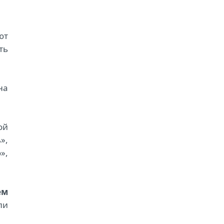
ют
ть
на
ой
»,
»,
ем
ли