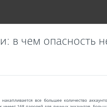
ых учетных записей
и: в чем опасность 
накапливается все большее количество аккаунто
ек имеет 168 паролей для личных аккаунтов. Больш