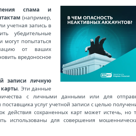
вления спама и
нтактам
(например,
ли учетная запись в
ить убедительные
и могут попытаться
рмацию от ваших
ановить вредоносное
ой записи личную
 карты
. Эти данные
ничества с личными данными или для отправ
поставщика услуг учетной записи с целью получен
к действия сохраненных карт может истечь, но т
ыть использованы для совершения мошенническ