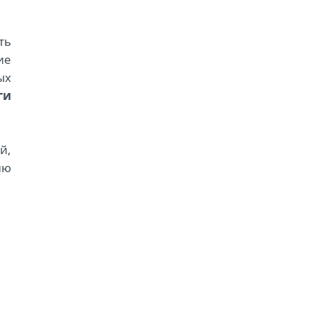
ть
ие
ых
ги
й,
ию