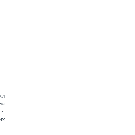
ки
ия
е,
их