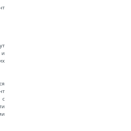
нт
ут
 и
их
ся
нт
 с
ти
ми