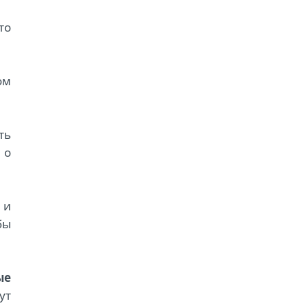
то
ом
ть
 о
 и
бы
ые
ут