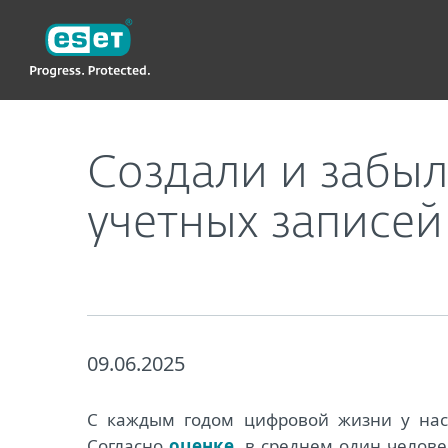
ESET
Создали и забыли: в чем опасность неактивн
Создали и забыл
учетных записей
09.06.2025
С каждым годом цифровой жизни у нас 
Согласно
оценке
, в среднем один челов