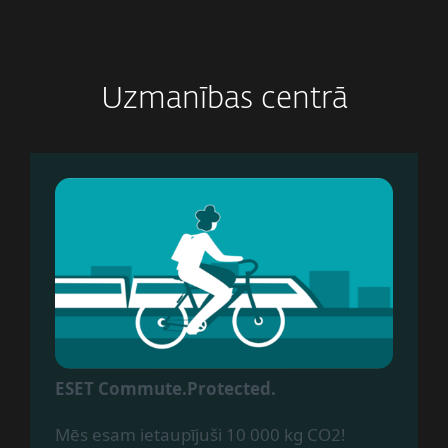
Uzmanības centrā
ESET Commute.Protected.
Mēs esam ietaupījuši 10 000 kg CO2!