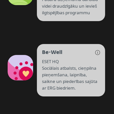
videi draudzīgāku un ievieš
ilgtspējības programmu
Be-Well
ESET HQ
Sociālais atbalsts, cieņpilna
pieņemšana, laipnība,
saikne un piederības sajūta
ar ERG biedriem.