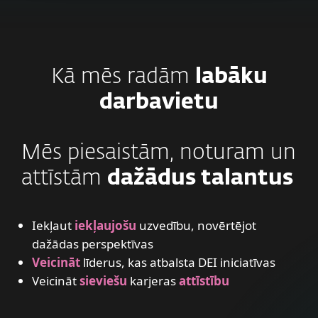
Kā mēs radām
labāku
darbavietu
Mēs piesaistām, noturam un
attīstām
dažādus talantus
Iekļaut
iekļaujošu
uzvedību, novērtējot
dažādas perspektīvas
Veicināt
līderus, kas atbalsta DEI iniciatīvas
Veicināt
sieviešu
karjeras
attīstību