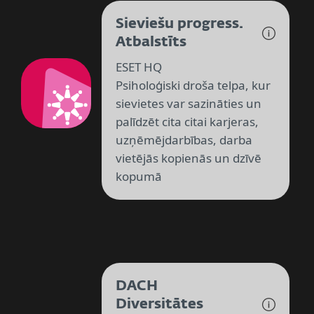
Sieviešu progress.
Atbalstīts
ESET HQ
Psiholoģiski droša telpa, kur
sievietes var sazināties un
palīdzēt cita citai karjeras,
uzņēmējdarbības, darba
vietējās kopienās un dzīvē
kopumā
DACH
Diversitātes