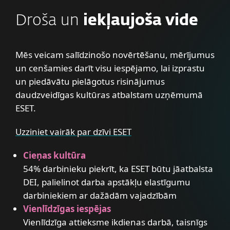
Droša un
iekļaujoša vide
Mēs veicam salīdzinošo novērtēšanu, mērījumus
un cenšamies darīt visu iespējamo, lai izprastu
un piedāvātu pielāgotus risinājumus
daudzveidīgas kultūras atbalstam uzņēmumā
ESET.
Uzziniet vairāk par dzīvi ESET
Cieņas kultūra
54% darbinieku piekrīt, ka ESET būtu jāatbalsta
DEI, palielinot darba apstākļu elastīgumu
darbiniekiem ar dažādām vajadzībām
Vienlīdzīgas iespējas
Vienlīdzīga attieksme ikdienas darbā, taisnīgs