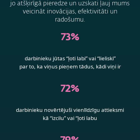
jo atšķirīgā pieredze un uzskati ļauj mums
veicināt inovācijas, efektivitāti un
radošumu.
73%
darbinieku jūtas “ļoti labi” vai “lieliski”
par to, ka viņus pieņem tādus, kādi viņi ir
72%
darbinieku novērtējuši vienlīdzīgu attieksmi
kā “izcilu” vai “ļoti labu