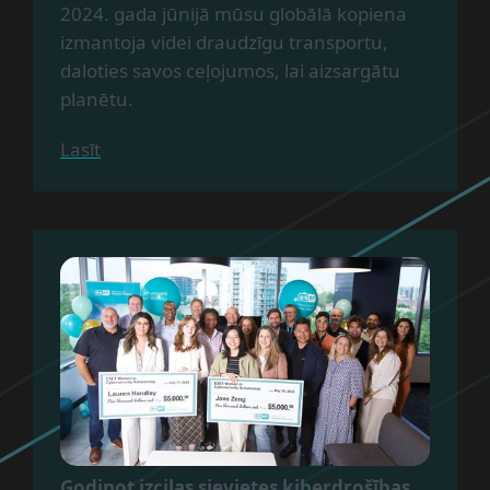
2024. gada jūnijā mūsu globālā kopiena
izmantoja videi draudzīgu transportu,
daloties savos ceļojumos, lai aizsargātu
planētu.
Lasīt
Godinot izcilas sievietes kiberdrošības