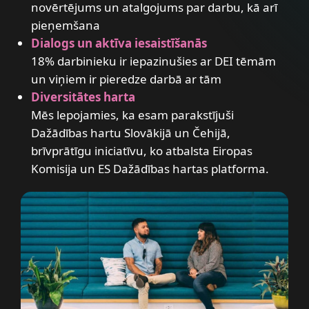
novērtējums un atalgojums par darbu, kā arī
pieņemšana
Dialogs un aktīva iesaistīšanās
18% darbinieku ir iepazinušies ar DEI tēmām
un viņiem ir pieredze darbā ar tām
Diversitātes harta
Mēs lepojamies, ka esam parakstījuši
Dažādības hartu Slovākijā un Čehijā,
brīvprātīgu iniciatīvu, ko atbalsta Eiropas
Komisija un ES Dažādības hartas platforma.