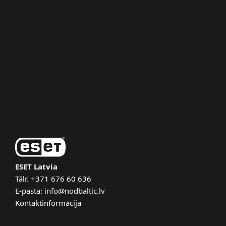
For home
For business
Partneri
Atbalsts
Par ESET
ESET Latvia
Tālr.
+371 676 60 636
E-pasta:
info@nodbaltic.lv
Kontaktinformācija