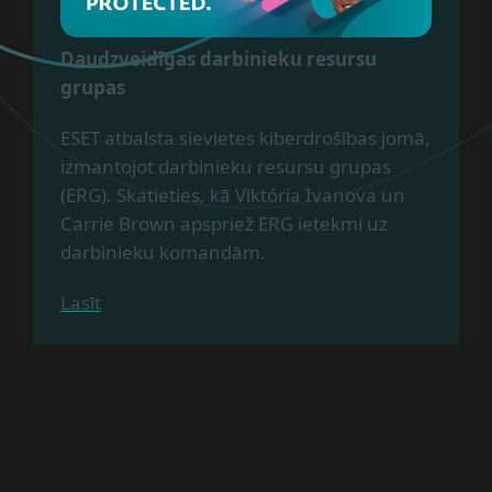
Daudzveidīgas darbinieku resursu
grupas
ESET atbalsta sievietes kiberdrošības jomā,
izmantojot darbinieku resursu grupas
(ERG). Skatieties, kā Viktória Ivanova un
Carrie Brown apspriež ERG ietekmi uz
darbinieku komandām.
Lasīt