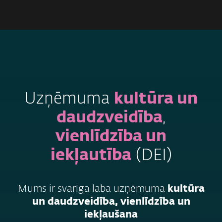
MENU
Uzņēmuma
kultūra un
daudzveidība
,
vienlīdzība un
iekļautība
(DEI)
Mums ir svarīga laba uzņēmuma
kultūra
un daudzveidība, vienlīdzība un
iekļaušana