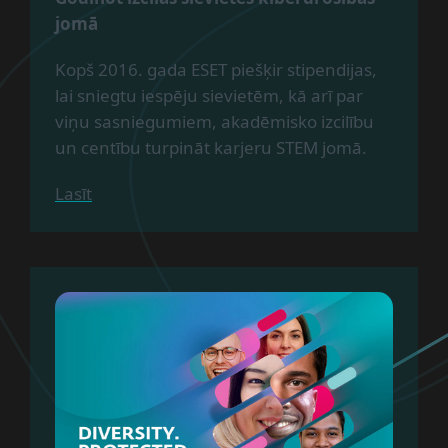
jomā
Kopš 2016. gada ESET piešķir stipendijas,
lai sniegtu iespēju sievietēm, kā arī par
viņu sasniegumiem, akadēmisko izcilību
un centību turpināt karjeru STEM jomā.
Lasīt