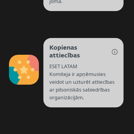
jomā.
Kopienas
attiecības
ESET LATAM
Komiteja ir apņēmusies
veidot un uzturēt attiecības
ar pilsoniskās sabiedrības
organizācijām.