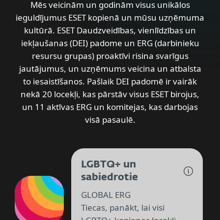
Mēs veicinām un godinām visus unikālos
ieguldījumus ESET kopienā un mūsu uzņēmuma
kultūrā. ESET Daudzveidības, vienlīdzības un
iekļaušanas (DEI) padome un ERG (darbinieku
resursu grupas) proaktīvi risina svarīgus
jautājumus, un uzņēmums veicina un atbalsta
to iesaistīšanos. Pašlaik DEI padomē ir vairāk
nekā 20 locekļi, kas pārstāv visus ESET birojus,
un 11 aktīvas ERG un komitejas, kas darbojas
visā pasaulē.
LGBTQ+ un
sabiedrotie
GLOBAL ERG
Tiecas, panākt, lai visi