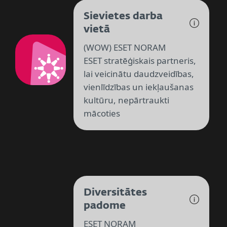
Sievietes darba
vietā
(WOW) ESET NORAM
ESET stratēģiskais partneris,
lai veicinātu daudzveidības,
vienlīdzības un iekļaušanas
kultūru, nepārtraukti
mācoties
Diversitātes
padome
ESET NORAM