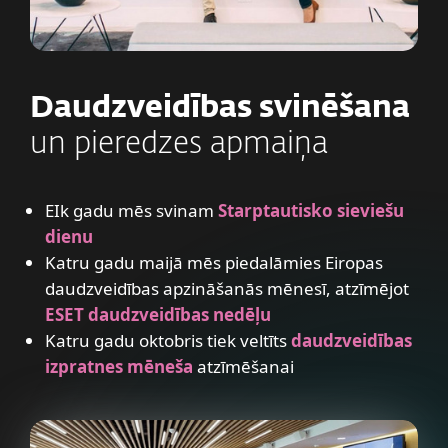
Daudzveidības svinēšana
un pieredzes apmaiņa
EIk gadu mēs svinam
Starptautisko sieviešu
dienu
Katru gadu maijā mēs piedalāmies Eiropas
daudzveidības apzināšanās mēnesī, atzīmējot
ESET daudzveidības nedēļu
Katru gadu oktobris tiek veltīts
daudzveidības
izpratnes mēneša
atzīmēšanai