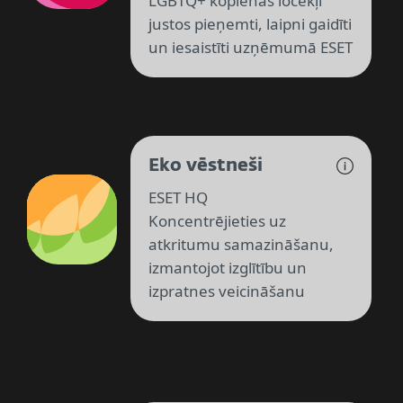
LGBTQ+ kopienas locekļi
justos pieņemti, laipni gaidīti
un iesaistīti uzņēmumā ESET
Eko vēstneši
ESET HQ
Koncentrējieties uz
atkritumu samazināšanu,
izmantojot izglītību un
izpratnes veicināšanu