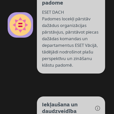
padome
ESET DACH
Padomes locekļi pārstāv
dažādus organizācijas
pārstāvjus, pārstāvot piecas
dažādas komandas un
departamentus ESET Vācijā,
tādējādi nodrošinot plašu
perspektīvu un zināšanu
klāstu padomē.
Iekļaušana un
daudzveidība