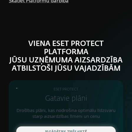
Skatiet Platformu darbībā
VIENA ESET PROTECT
PLATFORMA
JŪSU UZŅĒMUMA AIZSARDZĪBA
ATBILSTOŠI JŪSU VAJADZĪBĀM
ESET PROTECT
Gatavie plāni
Drošības plāni, kas nodrošina optimālu līdzsvaru
starp aizsardzības līmeni un cenu
IEGĀDĀTIES TIEŠSAISTĒ