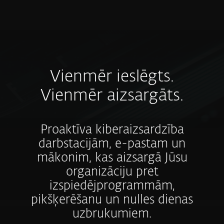
MENU
Vienmēr ieslēgts.
Vienmēr aizsargāts.
Proaktīva kiberaizsardzība
darbstacijām, e-pastam un
mākonim, kas aizsargā Jūsu
organizāciju pret
izspiedējprogrammām,
pikšķerēšanu un nulles dienas
uzbrukumiem.