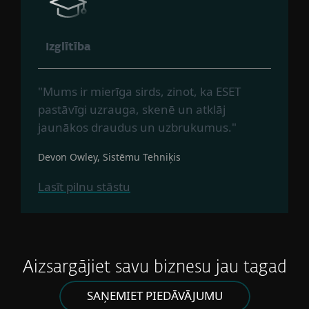
Izglītība
"Mums ir mierīga sirds, zinot, ka ESET
pastāvīgi uzrauga, skenē un atklāj
jaunākos draudus un uzbrukumus."
Devon Owley, Sistēmu Tehniķis
Lasīt pilnu stāstu
Aizsargājiet savu biznesu jau tagad
SAŅEMIET PIEDĀVĀJUMU