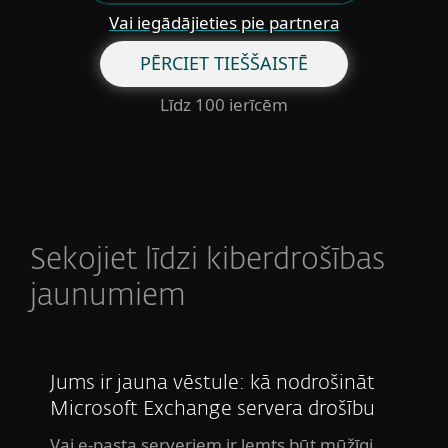
Vai iegādājieties pie partnera
PĒRCIET TIEŠŠAISTĒ
Līdz 100 ierīcēm
Sekojiet līdzi kiberdrošības
jaunumiem
Jums ir jauna vēstule: kā nodrošināt
Microsoft Exchange servera drošību
Vai e-pasta serveriem ir lemts būt mūžīgi