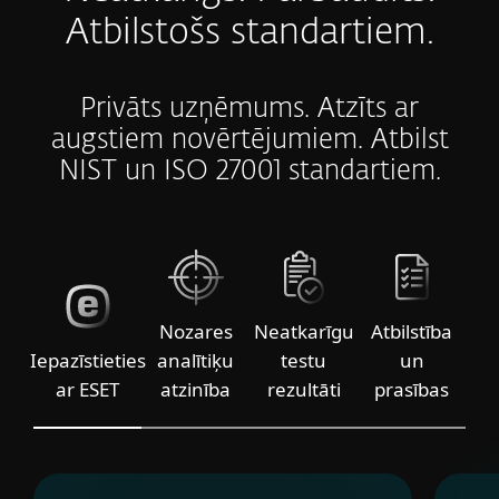
Atbilstošs standartiem.
Privāts uzņēmums. Atzīts ar
augstiem novērtējumiem. Atbilst
NIST un ISO 27001 standartiem.
Nozares
Neatkarīgu
Atbilstība
Iepazīstieties
analītiķu
testu
un
ar ESET
atzinība
rezultāti
prasības