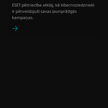
ESET pētniecība atklāj, kā kibernoziedznieki
ir pilnveidojuši savas ļaunprātīgās
kampaņas.
For home
For business
Partneri