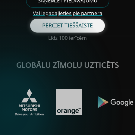
SAŅEMIET PIEDĀVĀJUMU
Vai iegādājieties pie partnera
PĒRCIET TIEŠŠAISTĒ
Līdz 100 ierīcēm
GLOBĀLU ZĪMOLU UZTICĒTS