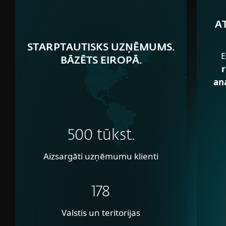
A
STARPTAUTISKS UZŅĒMUMS.
E
BĀZĒTS EIROPĀ.
r
ana
500 tūkst.
Aizsargāti uzņēmumu klienti
178
Valstis un teritorijas