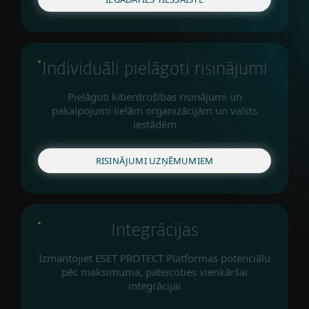
Individuāli pielāgoti risinājumi
Pielāgoti kiberdrošības risinājumi un
pakalpojumi lielām organizācijām un valsts
iestādēm
RISINĀJUMI UZŅĒMUMIEM
Integrācijas
Izmantojiet ESET PROTECT Platformas potenciālu
pēc maksimuma, pateicoties vienkāršai
integrācijai