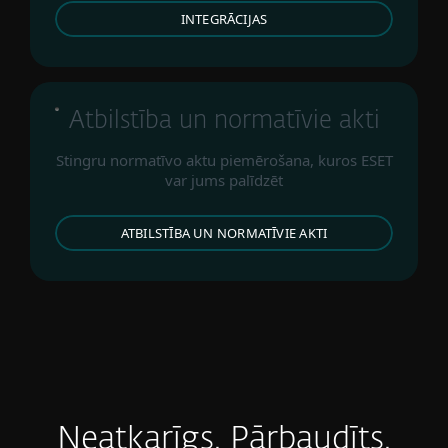
INTEGRĀCIJAS
Atbilstība un normatīvie akti
Stingru normatīvo aktu piemērošana, kuros ESET
var jums palīdzēt
ATBILSTĪBA UN NORMATĪVIE AKTI
Neatkarīgs. Pārbaudīts.