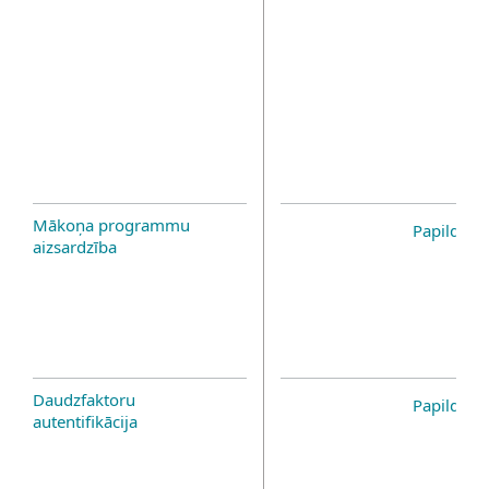
Mākoņa programmu
Papildinā
aizsardzība
Daudzfaktoru
Papildinā
autentifikācija