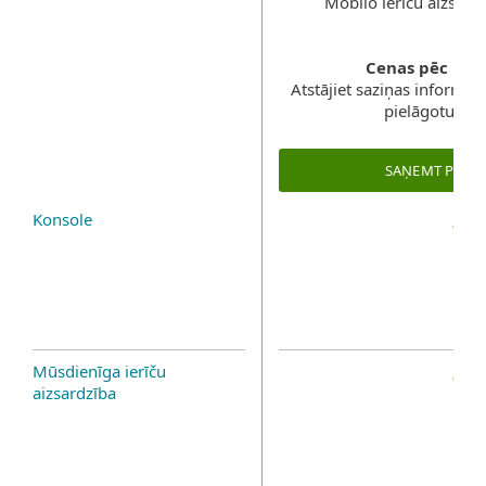
Mobilo ierīču aizsar
Cenas pēc pie
Atstājiet saziņas informāc
pielāgotu ris
SAŅEMT PIED
Konsole
Mūsdienīga ierīču
aizsardzība