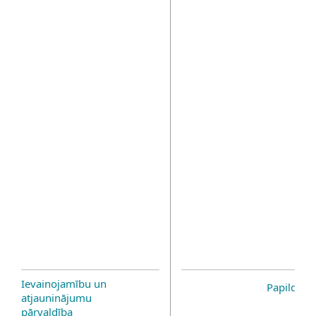
Ievainojamību un
Papildinā
atjauninājumu
pārvaldība