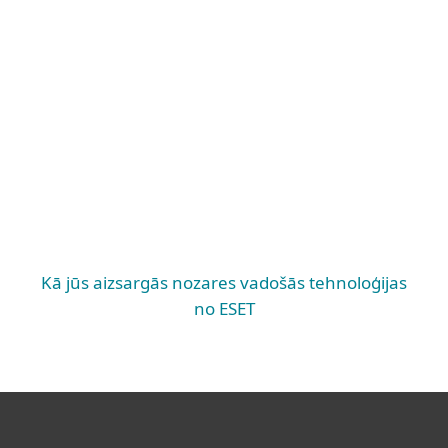
Aizsardzība pret progresīviem
apdraudējumiem, mākoņprogrammu
aizsardzība, autentifikācija, šifrēšana,
ievainojamību un atjauninājumu pārvaldība
PAPLAŠINĀTA AIZSARDZĪBA
Epasta Servera Drošība, SharePoint
aizsardzība, Galaierīču Aizsardzība, Servera
Drošība, Mobilo Draudu Aizsardzība,
Mākoņresursu aizsardzība
BŪTISKA AIZSARDZĪBA
Kā jūs aizsargās nozares vadošās tehnoloģijas
no ESET