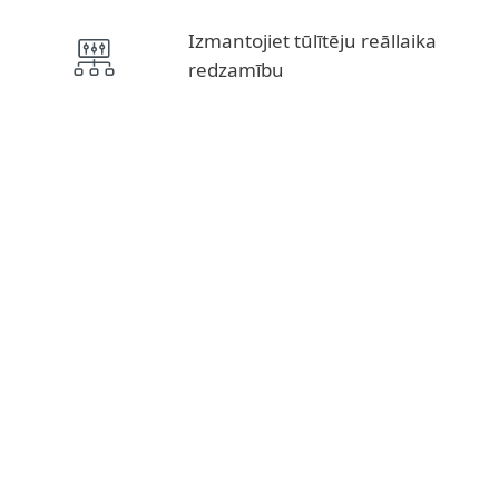
Izmantojiet tūlītēju reāllaika
redzamību
Izlūkošanas plūsmas, APT ziņojumi
DRAUDU IZLŪKDATI
Drošības pakalpojumi, atklāšana un reaģēšana
ATKLĀŠANA UN
REAĢĒŠANA