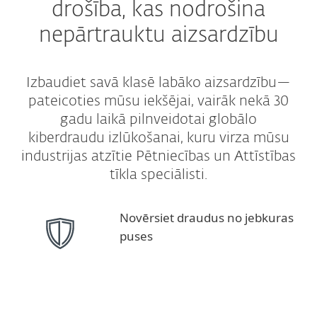
drošība, kas nodrošina
nepārtrauktu aizsardzību
Izbaudiet savā klasē labāko aizsardzību—
pateicoties mūsu iekšējai, vairāk nekā 30
gadu laikā pilnveidotai globālo
kiberdraudu izlūkošanai, kuru virza mūsu
industrijas atzītie Pētniecības un Attīstības
tīkla speciālisti.
Novērsiet draudus no jebkuras
puses