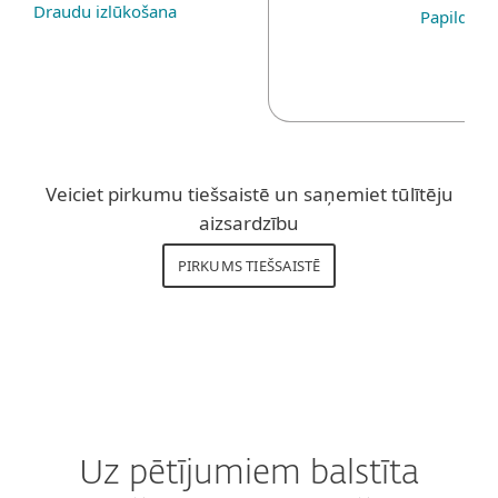
Draudu izlūkošana
Papildinā
Veiciet pirkumu tiešsaistē un saņemiet tūlītēju
aizsardzību
PIRKUMS TIEŠSAISTĒ
Uz pētījumiem balstīta