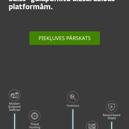
platformām.
PIEKĻUVES PĀRSKATS