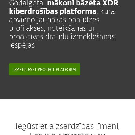
Godalgota,
mākonī bāzēta XDR
kiberdrošības platforma
, kura
apvieno jaunākās paaudzes
profilakses, noteikšanas un
proaktīvas draudu izmeklēšanas
iespējas
IZPĒTĪT ESET PROTECT PLATFORM
Iegūstiet aizsardzības līmeni,