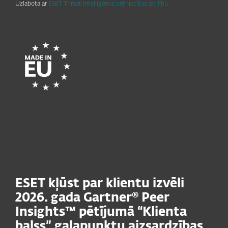
Uzlabota ar
ESET Threat Intelligence pētniecības izcilību
ESET kļūst par klientu izvēli
2026. gada Gartner® Peer
Insights™ pētījumā “Klienta
balss” galapunktu aizsardzības