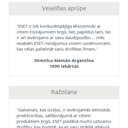
Veselības aprūpe
"ESET ir ļoti konkurētspējīga ekonomiski ar
citiem risinājumiem tirgū, bet, papildus tam, tas
ir arī ievērojams ar savu daudzpusību ... mēs
iesakām ESET risinājumus visiem uzņēmumiem,
kas vēlas palielināt savu drošības līmeni."
Slimnīca Alemán Argentīna
1690 iekārtas
Ražošana
"Galvenais, kas izceļas, ir ievērojamās tehniskās
priekšrocības, salīdzinājumā ar citiem
produktiem tirgū. ESET piedāvā mums uzticamu
drošību, kas nozīmē, ka es varu strādāt jebkurā