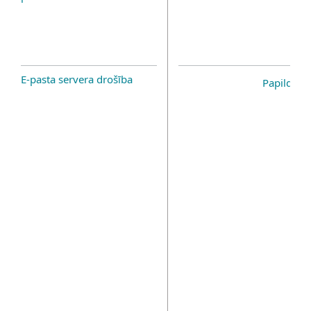
E-pasta servera drošība
Papildinā