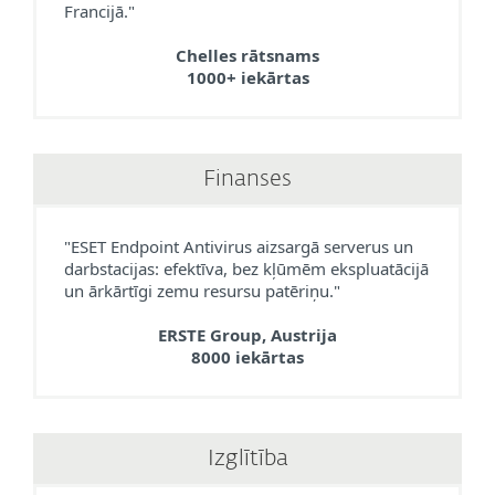
Francijā."
Chelles rātsnams
1000+ iekārtas
Finanses
"ESET Endpoint Antivirus aizsargā serverus un
darbstacijas: efektīva, bez kļūmēm ekspluatācijā
un ārkārtīgi zemu resursu patēriņu."
ERSTE Group, Austrija
8000 iekārtas
Izglītība