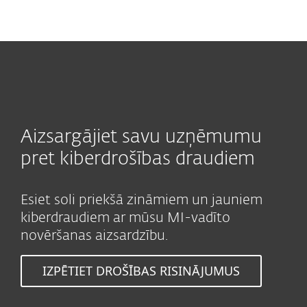
MENU
Aizsargājiet savu uzņēmumu
pret kiberdrošības draudiem
Esiet soli priekšā zināmiem un jauniem
kiberdraudiem ar mūsu MI-vadīto
novēršanas aizsardzību.
IZPĒTIET DROŠĪBAS RISINĀJUMUS