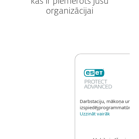
kas ir piemērots jūsu
organizācijai
Darbstaciju, mākoņa un dat
izspiedējprogrammatūras 
Uzzināt vairāk