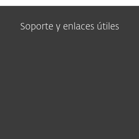
Soporte y enlaces útiles
Guías de producto
Encuentra manuales y documentación
adaptados para tu tipo y versión de producto
aquí.
CONSULTA LAS GUÍAS DEL PRODUCTO