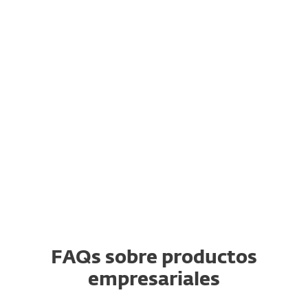
¿Cómo puedo exportar mis
datos de ESET Password
Manager?
¿Puedo seguir usando y
renovando ESET Internet
Security, ESET Cyber Security
o ESET Smart Security
Premium?
FAQs sobre productos
empresariales