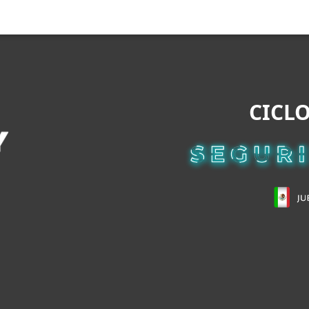
esas
Para Partners
scargar
¿Por qué ESET?
CICLO