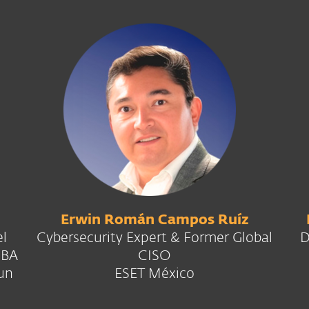
Erwin Román Campos Ruíz
el
Cybersecurity Expert & Former Global
D
MBA
CISO
un
ESET México