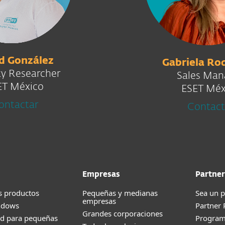
d González
Gabriela Ro
ty Researcher
Sales Man
ET México
ESET Méx
ontactar
Contact
Empresas
Partner
s productos
Pequeñas y medianas
Sea un p
empresas
ndows
Partner
Grandes corporaciones
ad para pequeñas
Progra