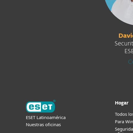
Davi
Securi
ES
C
Hogar
Todos lo
ESET Latinoamérica
Para Wi
Nuestras oficinas
Segurid