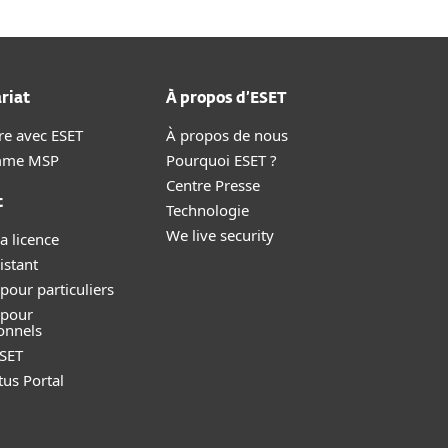
riat
À propos d’ESET
re avec ESET
À propos de nous
mme MSP
Pourquoi ESET ?
Centre Presse
t
Technologie
We live security
a licence
istant
pour particuliers
 pour
onnels
SET
tus Portal