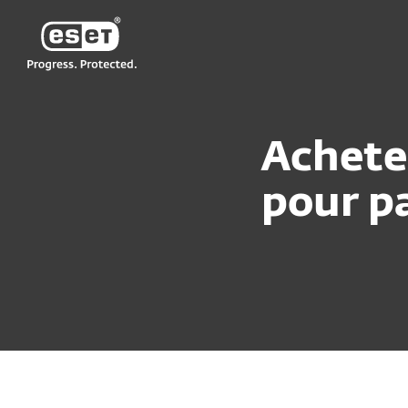
ESET
NA
Acheter
Achete
pour pa