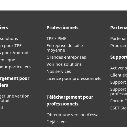
iers
Professionnels
Partena
 solutions
TPE / PME
Partenai
on pour TPE
Entreprise de taille
Progra
moyenne
s pour Android
Grandes entreprises
Suppor
en ligne
Voir nos solutions
our particuliers
Activer s
Nos services
Client ex
Licence pour professionnels
rgement pour
Support 
iers
Support
professi
ger une version
Téléchargement pour
ratuit
Forum E
professionnels
nt
ESET Sta
Obtenir une version d’essai
Déjà client