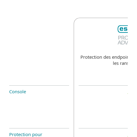
Protection des endpoints 
les ransom
Console
Protection pour