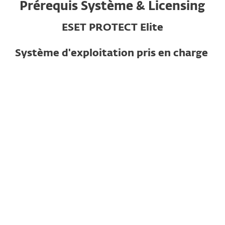
Prérequis Système & Licensing
ESET PROTECT Elite
Système d'exploitation pris en charge
Pour ordinateurs
Microsoft Windows 11, 10, 8.1, 8, 7
ARM64 : Veuillez noter que certaines
caractéritiques et fontionnalités de
Microsoft® Windows® on ARM ne sont
pas prises en charge. En savoir plus
mocOS 10.12 et plus. ESET Endpoint
Antivirus pour version 7 et suivantes
offre une prise en charge native des
puces Apple basées sur l'architecture