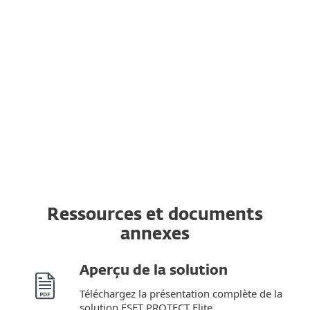
Passez à tout moment d'une plateforme
à une autre
Vous pouvez changer la protection d'une
plate-forme à une autre pendant toute la
validité de votre licence sans achat
supplémentaire.
Ressources et documents
annexes
Aperçu de la solution
Téléchargez la présentation complète de la
solution ESET PROTECT Elite.