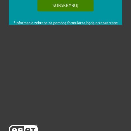
Dla domu i mikrofirm
Dla biznesu
Pomoc
O firmie ESET