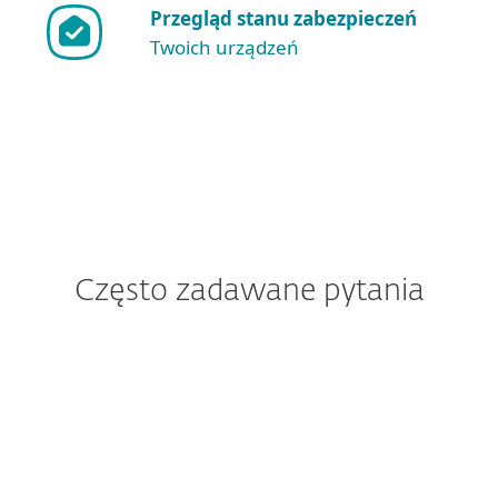
Przegląd stanu zabezpieczeń
Twoich urządzeń
Często zadawane pytania
Jak mam pobrać/zainstalować
ESET NOD32 Antivirus po
zakupie?
Czy subskrypcja ESET pozwala