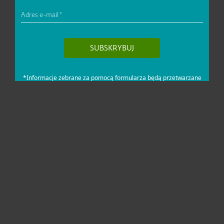
Dla domu i mikrofirm
Dla biznesu
Pomoc
O firmie ESET