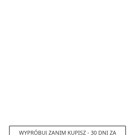
Antywirus i Antyspyware
wspierane przez AI
Ochrona przed phishingiem
Zaawansowane uczenie
maszynowe i wykrywanie
zagrożeń oparte na
cyfrowym DNA
Blokada exploitów
Wydajność i Tryb Gracza
WYPRÓBUJ ZANIM KUPISZ - 30 DNI ZA