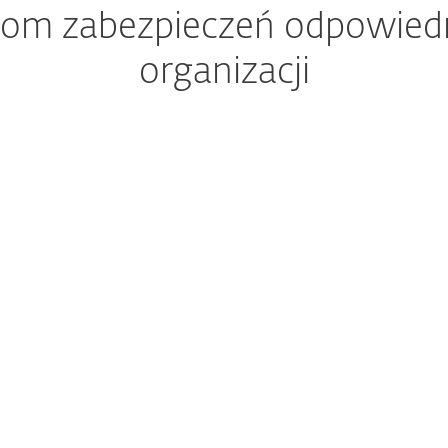
iom zabezpieczeń odpowiedn
organizacji
ona stacji roboczych, chmury
Zarządzanie ryzykiem i X
nych przed oprogramowaniem
Dowiedz się więcej
ransomware
Dowiedz się więcej