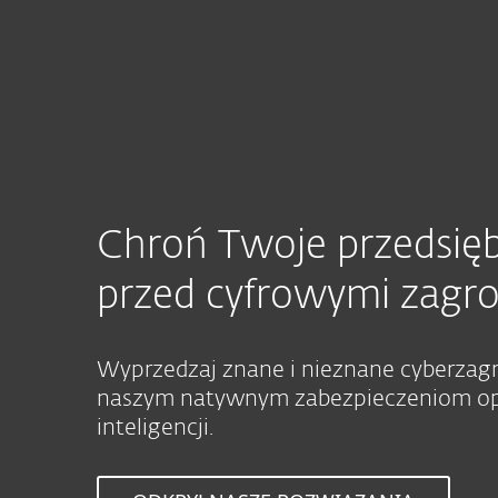
Dla Domu
Dla Biznesu
PL
Dla biznesu
Firmy klasy Enterprise
Platforma
Rozwiązania
Chroń Twoje przedsię
przed cyfrowymi zagr
Wyprzedzaj znane i nieznane cyberzagr
naszym natywnym zabezpieczeniom op
inteligencji.