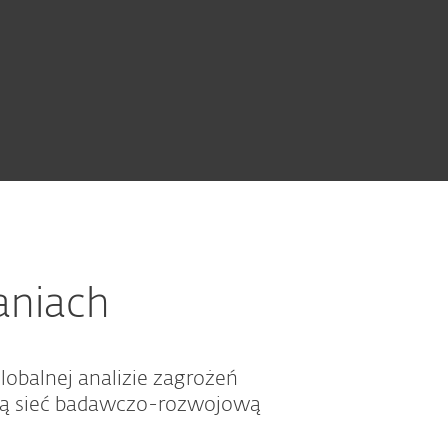
aniach
lobalnej analizie zagrożeń
głą sieć badawczo-rozwojową