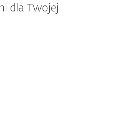
i dla Twojej
Kompleksowa ochrona z XDR
DR
zapobiegająca naruszeniom
Dowiedz się więcej