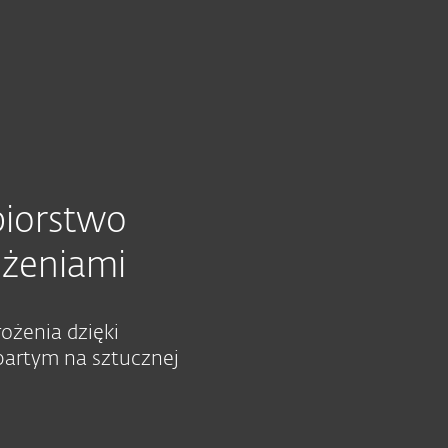
Usługi
Partnerzy
Dlaczego ESET
biorstwo
ożeniami
ożenia dzięki
artym na sztucznej