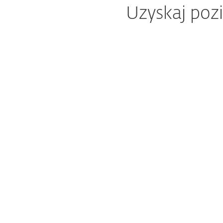
Uzyskaj poz
Ochr
i da
Konsola