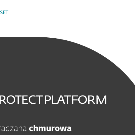
ESET
gradzana
chmurowa