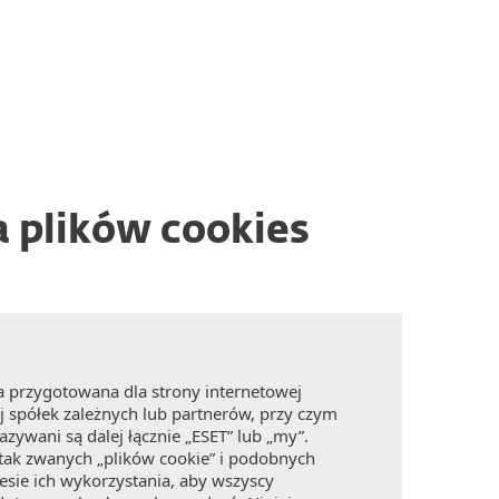
O ESET
Newsroom
Kraj
Strefa klienta
 plików cookies
ła przygotowana dla strony internetowej
jej spółek zależnych lub partnerów, przy czym
wani są dalej łącznie „ESET” lub „my”.
ak zwanych „plików cookie” i podobnych
esie ich wykorzystania, aby wszyscy