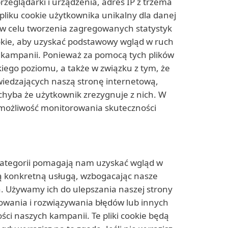
rzeglądarki i urządzenia, adres IP z trzema
pliku cookie użytkownika unikalny dla danej
w celu tworzenia zagregowanych statystyk
okie, aby uzyskać podstawowy wgląd w ruch
j kampanii. Ponieważ za pomocą tych plików
iego poziomu, a także w związku z tym, że
dwiedzających naszą stronę internetową,
chyba że użytkownik zrezygnuje z nich. W
 możliwość monitorowania skuteczności
tej kategorii pomagają nam uzyskać wgląd w
dą konkretną usługą, wzbogacając nasze
ch. Używamy ich do ulepszania naszej strony
zowania i rozwiązywania błędów lub innych
ci naszych kampanii. Te pliki cookie będą