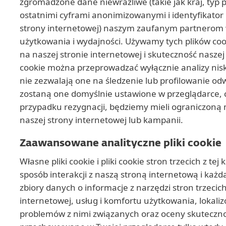
zgromadzone dane niewrażliwe (takie jak kraj, typ p
ostatnimi cyframi anonimizowanymi i identyfikator 
strony internetowej) naszym zaufanym partnerom 
użytkowania i wydajności. Używamy tych plików co
na naszej stronie internetowej i skuteczność nasze
cookie można przeprowadzać wyłącznie analizy nisk
nie zezwalają one na śledzenie lub profilowanie o
zostaną one domyślnie ustawione w przeglądarce, 
przypadku rezygnacji, będziemy mieli ograniczoną
naszej strony internetowej lub kampanii.
Zaawansowane analityczne pliki cookie
Własne pliki cookie i pliki cookie stron trzecich z 
sposób interakcji z naszą stroną internetową i każ
zbiory danych o informacje z narzędzi stron trzeci
internetowej, usług i komfortu użytkowania, lokali
problemów z nimi związanych oraz oceny skutecznoś